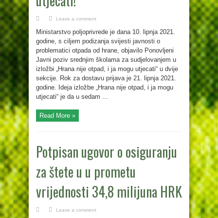
utjecati!“
Leave a comment
Ministarstvo poljoprivrede je dana 10. lipnja 2021.
godine, s ciljem podizanja svijesti javnosti o
problematici otpada od hrane, objavilo Ponovljeni
Javni poziv srednjim školama za sudjelovanjem u
izložbi „Hrana nije otpad, i ja mogu utjecati“ u dvije
sekcije. Rok za dostavu prijava je 21. lipnja 2021.
godine. Ideja izložbe „Hrana nije otpad, i ja mogu
utjecati“ je da u sedam ...
Read More »
Potpisan ugovor o osiguranju
za štete u u prometu
vrijednosti 34,8 milijuna HRK
Leave a comment