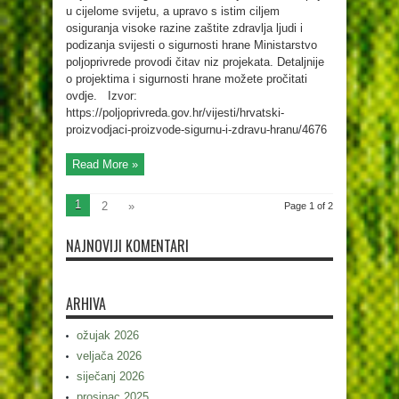
u cijelome svijetu, a upravo s istim ciljem
osiguranja visoke razine zaštite zdravlja ljudi i
podizanja svijesti o sigurnosti hrane Ministarstvo
poljoprivrede provodi čitav niz projekata. Detaljnije
o projektima i sigurnosti hrane možete pročitati
ovdje. Izvor:
https://poljoprivreda.gov.hr/vijesti/hrvatski-
proizvodjaci-proizvode-sigurnu-i-zdravu-hranu/4676
Read More »
1
2
»
Page 1 of 2
NAJNOVIJI KOMENTARI
ARHIVA
ožujak 2026
veljača 2026
siječanj 2026
prosinac 2025