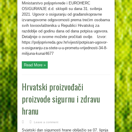
Ministarstvo poljoprivrede i EUROHERC
OSIGURANJE d.d. sklopili su dana 31. svibnja
2021. Ugovor o osiguranju od građanskopravne
izvanugovorne odgovornosti prema trećim osobama
svih lovoovlaštenika u Republici Hrvatskoj za
razdoblje od godinu dana od dana potpisa ugovora.
Detaljnije o ovome možete pročitati ovdje. Izvor:
https://poljoprivreda.gov.hr/vijesti/potpisan-ugovor-
o-osiguranju-za-stete-u-u-prometu-vrijednosti-34-8-
milijuna-kuna/4677
Read More »
Hrvatski proizvođači
proizvode sigurnu i zdravu
hranu
Leave a comment
Svjetski dan sigurnosti hrane obilježio se 07. lipnja