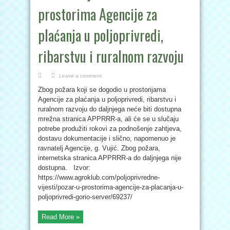
prostorima Agencije za
plaćanja u poljoprivredi,
ribarstvu i ruralnom razvoju
Leave a comment
Zbog požara koji se dogodio u prostorijama
Agencije za plaćanja u poljoprivredi, ribarstvu i
ruralnom razvoju do daljnjega neće biti dostupna
mrežna stranica APPRRR-a, ali će se u slučaju
potrebe produžiti rokovi za podnošenje zahtjeva,
dostavu dokumentacije i slično, napomenuo je
ravnatelj Agencije, g. Vujić. Zbog požara,
internetska stranica APPRRR-a do daljnjega nije
dostupna. Izvor:
https://www.agroklub.com/poljoprivredne-
vijesti/pozar-u-prostorima-agencije-za-placanja-u-
poljoprivredi-gorio-server/69237/
Read More »