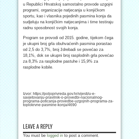
u Republici Hrvatskoj samostalno provode uzgojni
programi, organizacije natjecanja u konjičkom
sportu, kao i vlasnika pojedinih pasmina konja da
sudjeluju na konjičkim natjecanjima i time testiraju
radnu sposobnost svojih konja.
Program se provodi od 2015. godine, tijekom čega
je ukupni broj grla obuhvaćenih pasmina porastao
od 2,5 do 3,7%, broj ždrebadi se povećao za
18,1%, dok se ukupni broj rasplodnih grla povećao
za 8,3% za rasplodne pastuhe i 15,9% za
rasplodne kobile.
Izvor: https://poljoprivreda.gov.hr/vijesti/u-e-
savjetovanju-pravilnik-o-provedbi-nacionalnog-
programa-poticanja-provedbe-uzgojnih-programa-za-
toplokrvne-pasmine-konja/4690
LEAVE A REPLY
You must be
logged in
to post a comment.