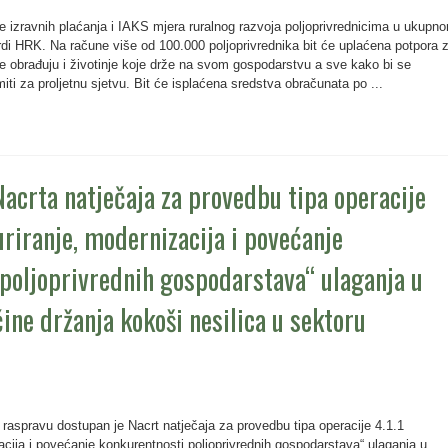
te izravnih plaćanja i IAKS mjera ruralnog razvoja poljoprivrednicima u ukupn
rdi HRK. Na račune više od 100.000 poljoprivrednika bit će uplaćena potpora 
je obrađuju i životinje koje drže na svom gospodarstvu a sve kako bi se
ti za proljetnu sjetvu. Bit će isplaćena sredstva obračunata po ...
Nacrta natječaja za provedbu tipa operacije
uriranje, modernizacija i povećanje
poljoprivrednih gospodarstava“ ulaganja u
čine držanja kokoši nesilica u sektoru
 raspravu dostupan je Nacrt natječaja za provedbu tipa operacije 4.1.1
acija i povećanje konkurentnosti poljoprivrednih gospodarstava“ ulaganja u