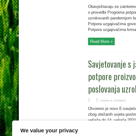
Obavještavaju se zainteresi
o provedbi Programa potpor
uzrokovanih pandemijom bol
Potpora uzgajivačima goved
Potpora uzgajivačima krmač
Read More »
Savjetovanje s 
potpore proizvo
poslovanja uzr
Leave a comment
Otvoreno je novo E-savjeto
zbog otežanih uvjeta posl
veljače do 14. veljače 2021
https://esavjetovanja.gov
We value your privacy