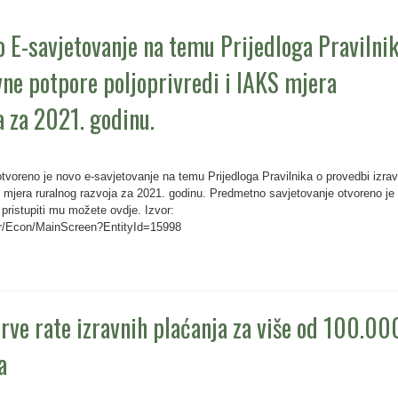
o E-savjetovanje na temu Prijedloga Pravilni
vne potpore poljoprivredi i IAKS mjera
a za 2021. godinu.
tvoreno je novo e-savjetovanje na temu Prijedloga Pravilnika o provedbi izra
S mjera ruralnog razvoja za 2021. godinu. Predmetno savjetovanje otvoreno je
 pristupiti mu možete ovdje. Izvor:
.hr/Econ/MainScreen?EntityId=15998
prve rate izravnih plaćanja za više od 100.00
a