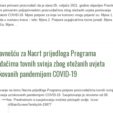
rani primarni proizvođači da je dana 05. veljače 2021. godine objavljen Pravil
e primarnim poljoprivrednim proizvođačima zbog otežanih uvjeta poslovanja
esti COVID-19. Mjere potpore za koje se korisnici mogu prijaviti su: Mjera 1.
a u sustavu krava – tele; Mjera 2. Potpora uzgajivačima tovne junadi; Mjera 
a; Mjera ...
javnošću za Nacrt prijedloga Programa
đačima tovnih svinja zbog otežanih uvjeta
okovanih pandemijom COVID-19
vanje na temu Nacrta prijedloga Programa potpore proizvođačima tovnih svin
ovanja uzrokovanih pandemijom COVID-19. Savjetovanje je otvoreno od 09.
. godine. Predmetnom e-savjetovanju možete pristupiti ovdje. Izvor:
.hr/ECon/MainScreen?entityId=15877