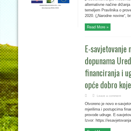
alternativne načine držanja
temeljem Pravilnika o prov
2020. („Narodne novine“, br
Read More »
E-savjetovanje 
dopunama Uredb
financiranja i 
opće dobro koj
Leave a comment
Otvoreno je novo e-savjeto
mjerilima i postupcima fina
provode udruge. E-savjetov
Izvor: https://esavjetovan