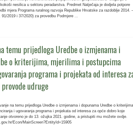
 kokoši nesilica u sektoru peradarstva. Predmet Natječaja je dodjela potpore
edbi mjera Programa ruralnog razvoja Republike Hrvatske za razdoblje 2014. 
. 91/2019 i 37/2020) za provedbu Podmjere ...
na temu prijedloga Uredbe o izmjenama i
e o kriterijima, mjerilima i postupcima
ugovaranja programa i projekata od interesa z
e provode udruge
vanje na temu prijedloga Uredbe o izmjenama i dopunama Uredbe o kriterijima
nciranja i ugovaranja programa i projekata od interesa za opće dobro koje
anje otvoreno je do 13. ožujka 2021. godine, a pristupiti mu možete ovdje.
ja.gov.hr/Econ/MainScreen?EntityId=15905