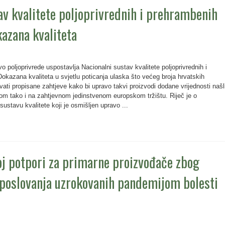
av kvalitete poljoprivrednih i prehrambenih
azana kvaliteta
 poljoprivrede uspostavlja Nacionalni sustav kvalitete poljoprivrednih i
okazana kvaliteta u svjetlu poticanja ulaska što većeg broja hrvatskih
vati propisane zahtjeve kako bi upravo takvi proizvodi dodane vrijednosti našl
om tako i na zahtjevnom jedinstvenom europskom tržištu. Riječ je o
stavu kvalitete koji je osmišljen upravo ...
oj potpori za primarne proizvođače zbog
 poslovanja uzrokovanih pandemijom bolesti