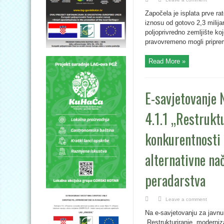
Započela je isplata prve ra
iznosu od gotovo 2,3 milija
poljoprivredno zemljište ko
pravovremeno mogli pripremi
Read More »
E-savjetovanje 
4.1.1 „Restrukt
konkurentnosti 
alternativne na
peradarstva
Leave a comment
Na e-savjetovanju za javnu
„Restrukturiranje, moderniz