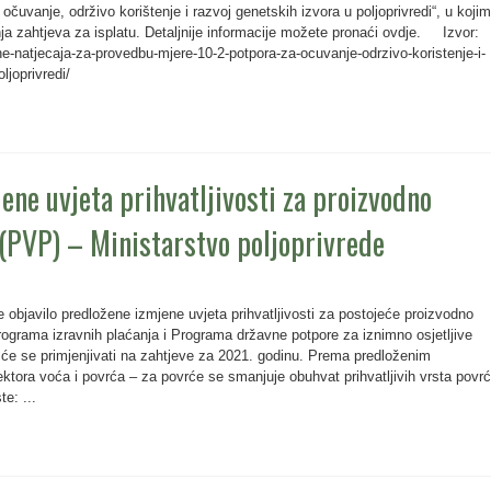
očuvanje, održivo korištenje i razvoj genetskih izvora u poljoprivredi“, u koji
ja zahtjeva za isplatu. Detaljnije informacije možete pronaći ovdje. Izvor:
ne-natjecaja-za-provedbu-mjere-10-2-potpora-za-ocuvanje-odrzivo-koristenje-i-
ljoprivredi/
ene uvjeta prihvatljivosti za proizvodno
(PVP) – Ministarstvo poljoprivrede
je objavilo predložene izmjene uvjeta prihvatljivosti za postojeće proizvodno
ograma izravnih plaćanja i Programa državne potpore za iznimno osjetljive
ji će se primjenjivati na zahtjeve za 2021. godinu. Prema predloženim
ktora voća i povrća – za povrće se smanjuje obuhvat prihvatljivih vrsta povr
te: ...