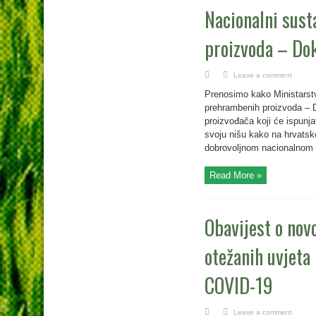
Nacionalni sust
proizvoda – Dok
Leave a comment
Prenosimo kako Ministarstvo
prehrambenih proizvoda – D
proizvođača koji će ispunja
svoju nišu kako na hrvatsk
dobrovoljnom nacionalnom su
Read More »
Obavijest o nov
otežanih uvjeta
COVID-19
Leave a comment