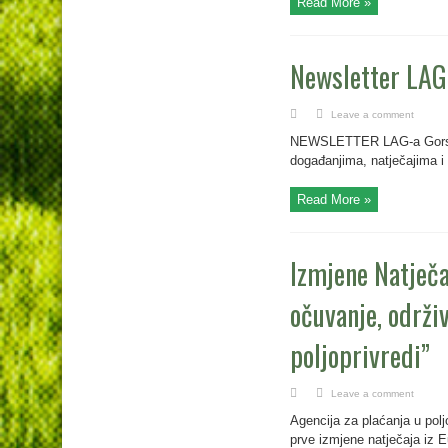
Read More »
Newsletter LAG-
Leave a comment
NEWSLETTER LAG-a Gorski k
događanjima, natječajima i s
Read More »
Izmjene Natječa
očuvanje, održiv
poljoprivredi”
Leave a comment
Agencija za plaćanja u poljo
prve izmjene natječaja iz 