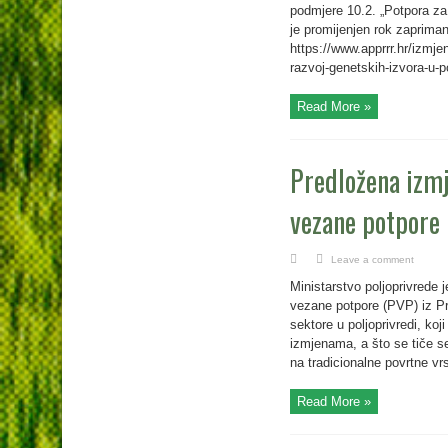
podmjere 10.2. „Potpora za 
je promijenjen rok zapriman
https://www.apprrr.hr/izmje
razvoj-genetskih-izvora-u-po
Read More »
Predložena izmj
vezane potpore 
Leave a comment
Ministarstvo poljoprivrede 
vezane potpore (PVP) iz Pr
sektore u poljoprivredi, ko
izmjenama, a što se tiče se
na tradicionalne povrtne vrs
Read More »