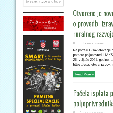
Otvoreno je nov
o provedbi izra
ruralnog razvoj
Leave a comment
Na portalu E-savjetovanje o
potpore poljoprivredi i IAK
26. veljače 2021. godine, a
https://esavjetovanja.gov
Read More »
Počela isplata 
poljoprivrednik
Leave a comment