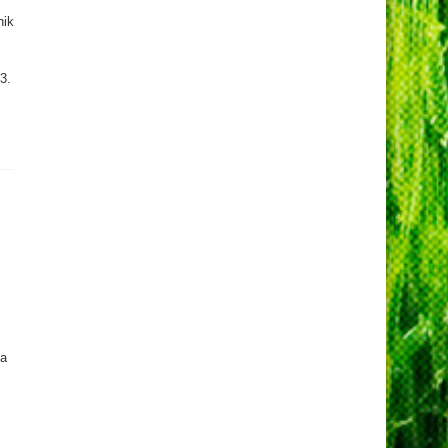
nik
3.
ja