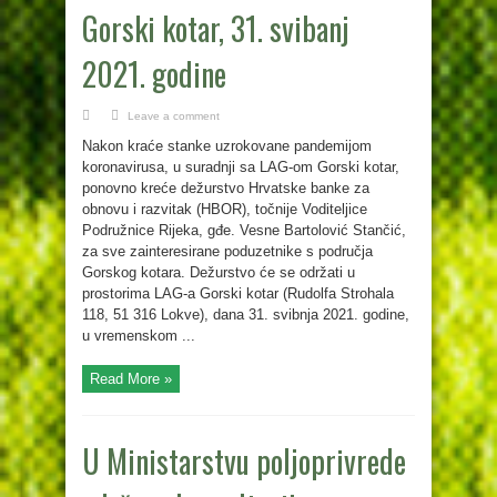
Gorski kotar, 31. svibanj
2021. godine
Leave a comment
Nakon kraće stanke uzrokovane pandemijom
koronavirusa, u suradnji sa LAG-om Gorski kotar,
ponovno kreće dežurstvo Hrvatske banke za
obnovu i razvitak (HBOR), točnije Voditeljice
Podružnice Rijeka, gđe. Vesne Bartolović Stančić,
za sve zainteresirane poduzetnike s područja
Gorskog kotara. Dežurstvo će se održati u
prostorima LAG-a Gorski kotar (Rudolfa Strohala
118, 51 316 Lokve), dana 31. svibnja 2021. godine,
u vremenskom ...
Read More »
U Ministarstvu poljoprivrede