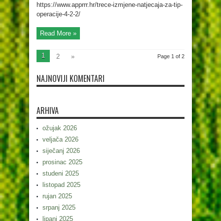
https://www.apprrr.hr/trece-izmjene-natjecaja-za-tip-
operacije-4-2-2/
Read More »
1
2
»
Page 1 of 2
NAJNOVIJI KOMENTARI
ARHIVA
ožujak 2026
veljača 2026
siječanj 2026
prosinac 2025
studeni 2025
listopad 2025
rujan 2025
srpanj 2025
lipanj 2025