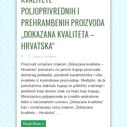
POLJOPRIVREDNIH I
PREHRAMBENIH PROIZVODA
„DOKAZANA KVALITETA –
HRVATSKA“
Leave a comment
Proizvodi označeni znakom „Dokazana kvaliteta –
Hrvatska“ potrošaču će jamčiti kupnju proizvoda
domaćeg podrijetla, posebnih karakteristika i više
kvalitete iz kontrolirane proizvodnje. Međutim, da bi
potrošačima olakšalo kupnju te približilo značenje i
prednosti koje donosi znak na hrani koju kupuju,
Ministarstvo poljoprivrede je izradilo edukativne
letke o nacionalnom sustavu „Dokazana kvaliteta“
kao i označavanju voća znakom „Dokazana
kvaliteta – Hrvatska“ ...
Read More »