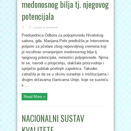
medonosnog bilja tj. njegovog
potencijala
Leave a comment
Predsjednica Odbora za poljoprivredu Hrvatskog
sabora, gđa. Marijana Petir predložila je Interventne
potpore za pčelare zbog nepovoljnog vremena koji
je rezultirao smanjenjem medonosnog bilja tj.
njegovog potencijala, ministrici poljoprivrede. Njima
bi se, navodi u priopćenju, olakšala proizvodnja i
spriječio gubitak pčelinjih zajednica. Također,
zatražila je da se u okviru suradnje s institucijama i
drugim državama članicama Unije, koje se susreću
s ...
Read More »
NACIONALNI SUSTAV
KVALITETE