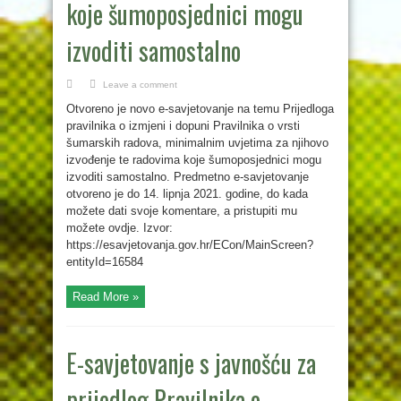
koje šumoposjednici mogu
izvoditi samostalno
Leave a comment
Otvoreno je novo e-savjetovanje na temu Prijedloga
pravilnika o izmjeni i dopuni Pravilnika o vrsti
šumarskih radova, minimalnim uvjetima za njihovo
izvođenje te radovima koje šumoposjednici mogu
izvoditi samostalno. Predmetno e-savjetovanje
otvoreno je do 14. lipnja 2021. godine, do kada
možete dati svoje komentare, a pristupiti mu
možete ovdje. Izvor:
https://esavjetovanja.gov.hr/ECon/MainScreen?
entityId=16584
Read More »
E-savjetovanje s javnošću za
prijedlog Pravilnika o