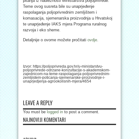
pitanja iz nadležnosti Ministarstva poljoprivrede.
Teme ovog susreta bile su unaprjeđenje
raspolaganja poljoprivrednim zemljištem i
komasacija, sjemenarska proizvodnja u Hrvatskoj
te unaprjeđenje IAKS mjera Programa ruralnog
razvoja i eko sheme.
Detaljnije o ovome možete pročitati
ovdje
.
Izvor: https://poljoprivreda.gov.hr/u-ministarstvu-
poljoprivrede-odrzane-konzultacije-s-akademskom-
zajednicom-na-teme-raspolaganja-poljoprivrednim-
zemljistem-poticanja-sjemenarske-proizvodnje-i-
unaprjedjenja-agrookolisnih-mjera/4654
LEAVE A REPLY
You must be
logged in
to post a comment.
NAJNOVIJI KOMENTARI