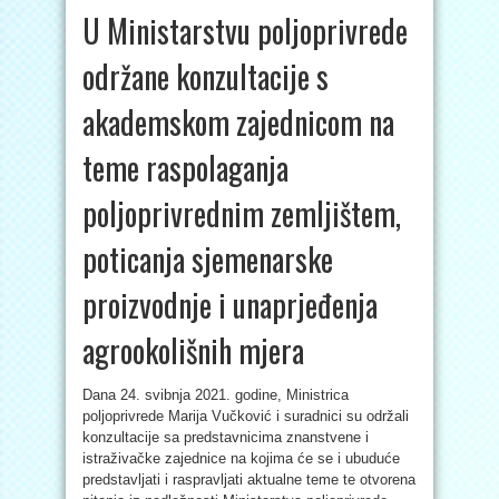
U Ministarstvu poljoprivrede
održane konzultacije s
akademskom zajednicom na
teme raspolaganja
poljoprivrednim zemljištem,
poticanja sjemenarske
proizvodnje i unaprjeđenja
agrookolišnih mjera
Dana 24. svibnja 2021. godine, Ministrica
poljoprivrede Marija Vučković i suradnici su održali
konzultacije sa predstavnicima znanstvene i
istraživačke zajednice na kojima će se i ubuduće
predstavljati i raspravljati aktualne teme te otvorena