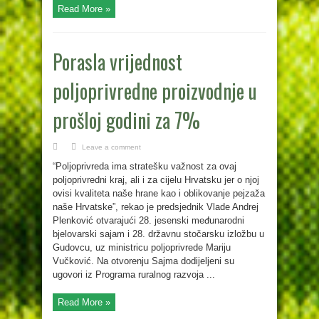
Read More »
Porasla vrijednost
poljoprivredne proizvodnje u
prošloj godini za 7%
Leave a comment
“Poljoprivreda ima stratešku važnost za ovaj
poljoprivredni kraj, ali i za cijelu Hrvatsku jer o njoj
ovisi kvaliteta naše hrane kao i oblikovanje pejzaža
naše Hrvatske”, rekao je predsjednik Vlade Andrej
Plenković otvarajući 28. jesenski međunarodni
bjelovarski sajam i 28. državnu stočarsku izložbu u
Gudovcu, uz ministricu poljoprivrede Mariju
Vučković. Na otvorenju Sajma dodijeljeni su
ugovori iz Programa ruralnog razvoja ...
Read More »