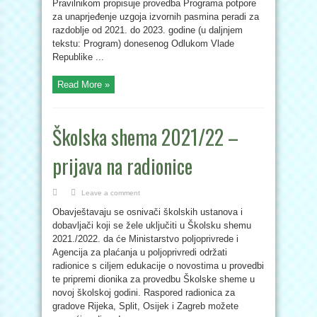
Pravilnikom propisuje provedba Programa potpore
za unaprjeđenje uzgoja izvornih pasmina peradi za
razdoblje od 2021. do 2023. godine (u daljnjem
tekstu: Program) donesenog Odlukom Vlade
Republike ...
Read More »
Školska shema 2021/22 –
prijava na radionice
Leave a comment
Obavještavaju se osnivači školskih ustanova i
dobavljači koji se žele uključiti u Školsku shemu
2021./2022. da će Ministarstvo poljoprivrede i
Agencija za plaćanja u poljoprivredi održati
radionice s ciljem edukacije o novostima u provedbi
te pripremi dionika za provedbu Školske sheme u
novoj školskoj godini. Raspored radionica za
gradove Rijeka, Split, Osijek i Zagreb možete