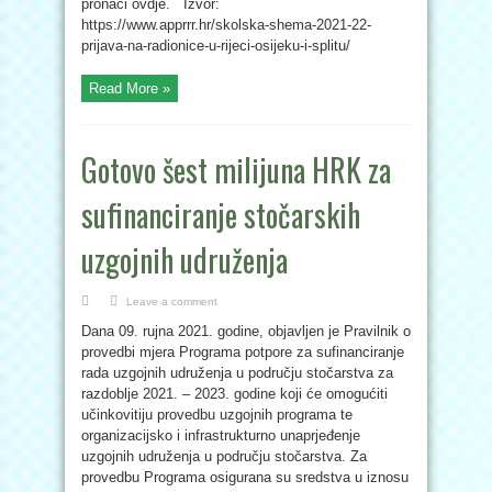
pronaći ovdje. Izvor:
https://www.apprrr.hr/skolska-shema-2021-22-
prijava-na-radionice-u-rijeci-osijeku-i-splitu/
Read More »
Gotovo šest milijuna HRK za
sufinanciranje stočarskih
uzgojnih udruženja
Leave a comment
Dana 09. rujna 2021. godine, objavljen je Pravilnik o
provedbi mjera Programa potpore za sufinanciranje
rada uzgojnih udruženja u području stočarstva za
razdoblje 2021. – 2023. godine koji će omogućiti
učinkovitiju provedbu uzgojnih programa te
organizacijsko i infrastrukturno unaprjeđenje
uzgojnih udruženja u području stočarstva. Za
provedbu Programa osigurana su sredstva u iznosu