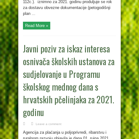
112c.). iznimno za 2021. godinu produljuje se rok
za dostavu obvezne dokumentacije (petogodišnji
plan ...
Read More »
Javni poziv za iskaz interesa
osnivača školskih ustanova za
sudjelovanje u Programu
školskog mednog dana s
hrvatskih pčelinjaka za 2021.
godinu
Leave a comment
Agencija za plaćanja u poljoprivredi, ribarstvu i
ruralnom razvoju objavila je dana 01. rujna 2021.