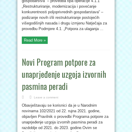
gospodarstva“ – provedba tipa operacije 4.1.1
„Restrukturiranje, modernizacija i povećanje
konkurentnosti poljoprivrednih gospodarstava“ –
podizanje novih i/ili restrukturiranje postojećih
višegodišnjih nasada i drugu izmjenu Natječaja za
provedbu Podmjere 4.1. „Potpora za ulaganja ...
Read More »
Novi Program potpore za
unaprjeđenje uzgoja izvornih
pasmina peradi
Leave a comment
Obavještavaju se korisnici da je u Narodnim
novinama 102/2021 od 22. rujna 2021. godine,
objavljen Pravilnik o provedbi Programa potpore za
unaprjeđenje uzgoja izvornih pasmina peradi za
razdoblje od 2021. do 2023. godine.Ovim se