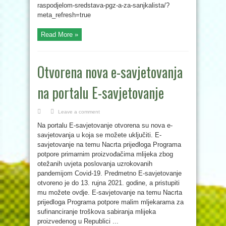
raspodjelom-sredstava-pgz-a-za-sanjkalista/?
meta_refresh=true
Read More »
Otvorena nova e-savjetovanja
na portalu E-savjetovanje
Leave a comment
Na portalu E-savjetovanje otvorena su nova e-
savjetovanja u koja se možete uključiti. E-
savjetovanje na temu Nacrta prijedloga Programa
potpore primarnim proizvođačima mlijeka zbog
otežanih uvjeta poslovanja uzrokovanih
pandemijom Covid-19. Predmetno E-savjetovanje
otvoreno je do 13. rujna 2021. godine, a pristupiti
mu možete ovdje. E-savjetovanje na temu Nacrta
prijedloga Programa potpore malim mljekarama za
sufinanciranje troškova sabiranja mlijeka
proizvedenog u Republici ...