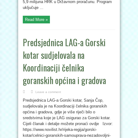
5,9 milijuna HRK u Državnom proračunu. Program
uključuje ...
Read More »
Predsjednica LAG-a Gorski
kotar sudjelovala na
Koordinaciji čelnika
goranskih općina i gradova
Leave a comment
Predsjednica LAG-a Gorski kotar, Sanja Čop,
sudjelovala je na Koordinaciji čelnika goranskih
općina i gradova, gdje je više riječi bilo o
sredstvima koje je LAG osigurao za Gorski kotar.
Cijeli članak i detalje možete pronaći ovdje Izvor:
https://www.novilist.hr/rijeka-regija/gorski-
kotar/celnici-goranskih-samouprava-nezadovoljni-