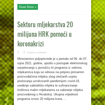
Read More »
Sektoru mljekarstva 20
milijuna HRK pomoći u
koronakrizi
Leave a comment
Ministarstvo poljoprivrede je u periodu od 06. do 07.
rujna 2021. godine, uputilo u postupak elektronskog
savjetovanja s javnošću tri programa iz sektora
mljekarstva koja se odnose na potporu primarnim
proizvođačima mlijeka zbog otežanih uvjeta
poslovanja uzrokovanih pandemijom covid-19,
uređenje sabirališta mlijeka te sufinanciranje
troškova malim mljekarama za sabiranje mlijeka
proizvedenog u Hrvatskoj. Ukupna vrijednost
programa iznosi 20 milijuna kuna, ...