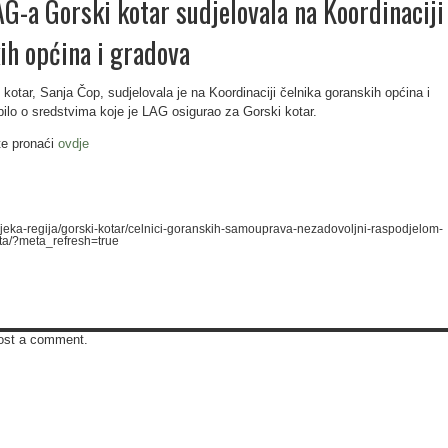
G-a Gorski kotar sudjelovala na Koordinaciji
ih općina i gradova
otar, Sanja Čop, sudjelovala je na Koordinaciji čelnika goranskih općina i
i bilo o sredstvima koje je LAG osigurao za Gorski kotar.
ete pronaći
ovdje
r/rijeka-regija/gorski-kotar/celnici-goranskih-samouprava-nezadovoljni-raspodjelom-
sta/?meta_refresh=true
ost a comment.