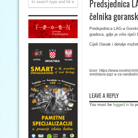
Predsjednica LA
čelnika goransk
Predsjednica LAG-a Gorski k
gradova, gdje je više riječ
Cijeli članak i detalje mož
Izvor: https://www.novilist.h
sredstava-pgz-a-za-sanjkali
LEAVE A REPLY
You must be
logged in
to p