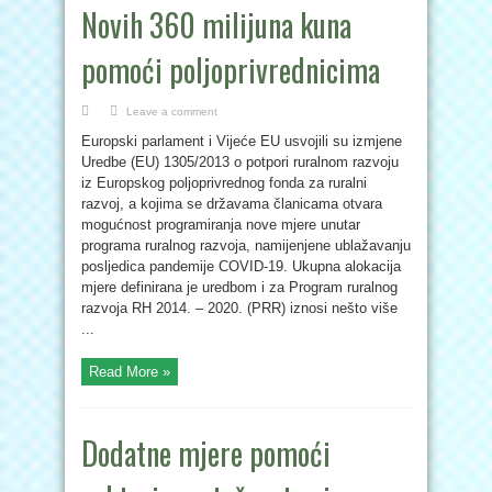
Novih 360 milijuna kuna
pomoći poljoprivrednicima
Leave a comment
Europski parlament i Vijeće EU usvojili su izmjene
Uredbe (EU) 1305/2013 o potpori ruralnom razvoju
iz Europskog poljoprivrednog fonda za ruralni
razvoj, a kojima se državama članicama otvara
mogućnost programiranja nove mjere unutar
programa ruralnog razvoja, namijenjene ublažavanju
posljedica pandemije COVID-19. Ukupna alokacija
mjere definirana je uredbom i za Program ruralnog
razvoja RH 2014. – 2020. (PRR) iznosi nešto više
...
Read More »
Dodatne mjere pomoći