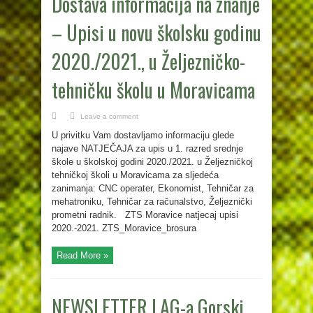
Dostava informacija na znanje
– Upisi u novu školsku godinu
2020./2021., u Željezničko-
tehničku školu u Moravicama
Leave a comment
U privitku Vam dostavljamo informaciju glede
najave NATJEČAJA za upis u 1. razred srednje
škole u školskoj godini 2020./2021. u Željezničkoj
tehničkoj školi u Moravicama za sljedeća
zanimanja: CNC operater, Ekonomist, Tehničar za
mehatroniku, Tehničar za računalstvo, Željeznički
prometni radnik. ZTS Moravice natjecaj upisi
2020.-2021. ZTS_Moravice_brosura
Read More »
NEWSLETTER LAG-a Gorski