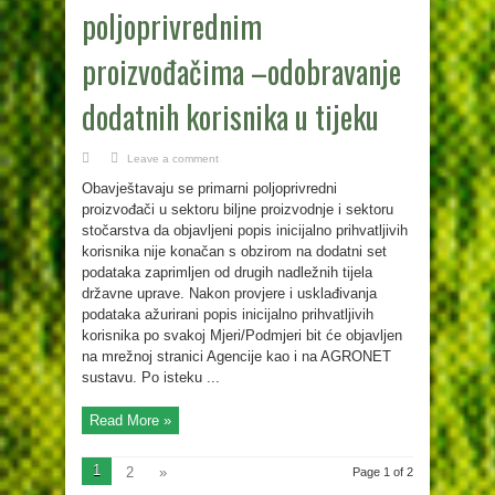
poljoprivrednim
proizvođačima –odobravanje
dodatnih korisnika u tijeku
Leave a comment
Obavještavaju se primarni poljoprivredni
proizvođači u sektoru biljne proizvodnje i sektoru
stočarstva da objavljeni popis inicijalno prihvatljivih
korisnika nije konačan s obzirom na dodatni set
podataka zaprimljen od drugih nadležnih tijela
državne uprave. Nakon provjere i usklađivanja
podataka ažurirani popis inicijalno prihvatljivih
korisnika po svakoj Mjeri/Podmjeri bit će objavljen
na mrežnoj stranici Agencije kao i na AGRONET
sustavu. Po isteku ...
Read More »
1
2
»
Page 1 of 2