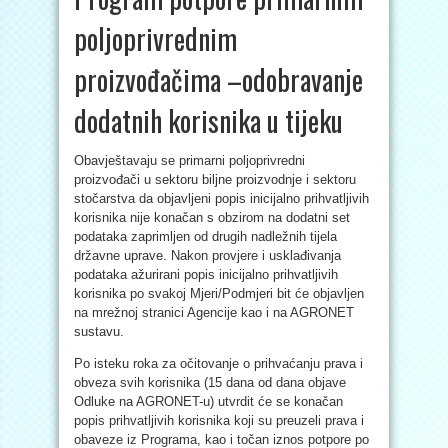
poljoprivrednim
proizvođačima –odobravanje
dodatnih korisnika u tijeku
Obavještavaju se primarni poljoprivredni
proizvođači u sektoru biljne proizvodnje i sektoru
stočarstva da objavljeni popis inicijalno prihvatljivih
korisnika nije konačan s obzirom na dodatni set
podataka zaprimljen od drugih nadležnih tijela
državne uprave. Nakon provjere i usklađivanja
podataka ažurirani popis inicijalno prihvatljivih
korisnika po svakoj Mjeri/Podmjeri bit će objavljen
na mrežnoj stranici Agencije kao i na AGRONET
sustavu.
Po isteku roka za očitovanje o prihvaćanju prava i
obveza svih korisnika (15 dana od dana objave
Odluke na AGRONET-u) utvrdit će se konačan
popis prihvatljivih korisnika koji su preuzeli prava i
obaveze iz Programa, kao i točan iznos potpore po