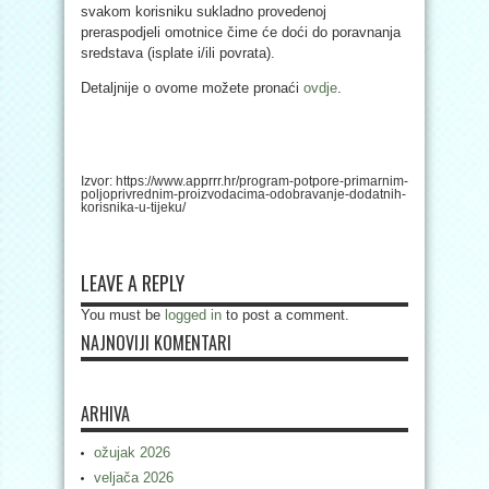
svakom korisniku sukladno provedenoj
preraspodjeli omotnice čime će doći do poravnanja
sredstava (isplate i/ili povrata).
Detaljnije o ovome možete pronaći
ovdje
.
Izvor: https://www.apprrr.hr/program-potpore-primarnim-
poljoprivrednim-proizvodacima-odobravanje-dodatnih-
korisnika-u-tijeku/
LEAVE A REPLY
You must be
logged in
to post a comment.
NAJNOVIJI KOMENTARI
ARHIVA
ožujak 2026
veljača 2026