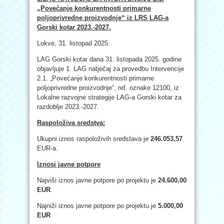
„Povećanje konkurentnosti primarne
poljoprivredne proizvodnje“ iz LRS LAG-a
Gorski kotar 2023.-2027.
Lokve, 31. listopad 2025.
LAG Gorski kotar dana 31. listopada 2025. godine
objavljuje 1. LAG natječaj za provedbu Intervencije
2.1. „Povećanje konkurentnosti primarne
poljoprivredne proizvodnje“, ref. oznake 12100, iz
Lokalne razvojne strategije LAG-a Gorski kotar za
razdoblje 2023.-2027.
Raspoloživa sredstva:
Ukupni iznos raspoloživih sredstava je
246.053,57
EUR-a.
Iznosi javne potpore
Najviši iznos javne potpore po projektu je
24.600,00
EUR
.
Najniži iznos javne potpore po projektu je
5.000,00
EUR