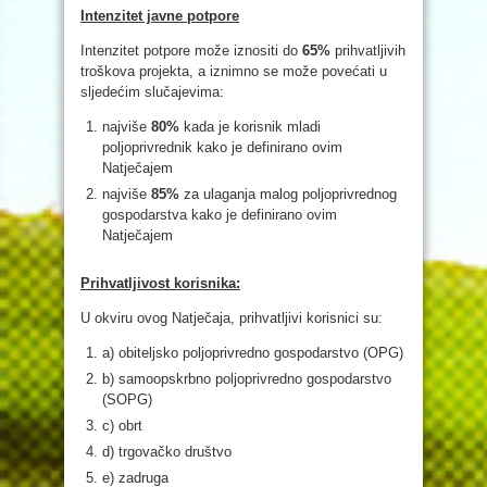
Intenzitet javne potpore
Intenzitet potpore može iznositi do
65%
prihvatljivih
troškova projekta, a iznimno se može povećati u
sljedećim slučajevima:
najviše
80%
kada je korisnik mladi
poljoprivrednik kako je definirano ovim
Natječajem
najviše
85%
za ulaganja malog poljoprivrednog
gospodarstva kako je definirano ovim
Natječajem
Prihvatljivost korisnika:
U okviru ovog Natječaja, prihvatljivi korisnici su:
a) obiteljsko poljoprivredno gospodarstvo (OPG)
b) samoopskrbno poljoprivredno gospodarstvo
(SOPG)
c) obrt
d) trgovačko društvo
e) zadruga