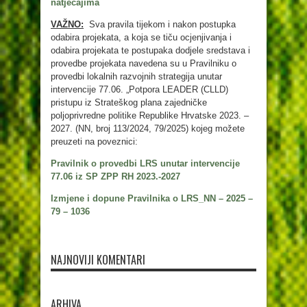
natječajima
VAŽNO:
Sva pravila tijekom i nakon postupka
odabira projekata, a koja se tiču ocjenjivanja i
odabira projekata te postupaka dodjele sredstava i
provedbe projekata navedena su u Pravilniku o
provedbi lokalnih razvojnih strategija unutar
intervencije 77.06. „Potpora LEADER (CLLD)
pristupu iz Strateškog plana zajedničke
poljoprivredne politike Republike Hrvatske 2023. –
2027. (NN, broj 113/2024, 79/2025) kojeg možete
preuzeti na poveznici:
Pravilnik o provedbi LRS unutar intervencije
77.06 iz SP ZPP RH 2023.-2027
Izmjene i dopune Pravilnika o LRS_NN – 2025 –
79 – 1036
NAJNOVIJI KOMENTARI
ARHIVA