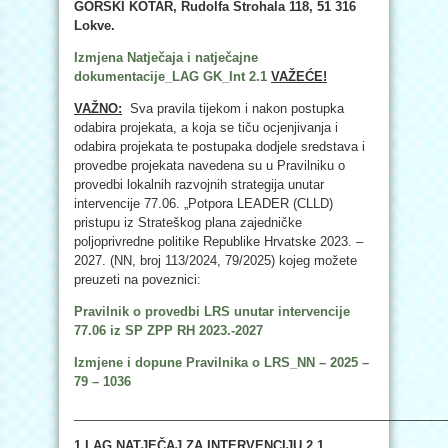
GORSKI KOTAR,
Rudolfa Strohala 118,
51 316
Lokve.
Izmjena Natječaja i natječajne
dokumentacije_LAG GK_Int 2.1
VAŽEĆE!
VAŽNO:
Sva pravila tijekom i nakon postupka
odabira projekata, a koja se tiču ocjenjivanja i
odabira projekata te postupaka dodjele sredstava i
provedbe projekata navedena su u Pravilniku o
provedbi lokalnih razvojnih strategija unutar
intervencije 77.06. „Potpora LEADER (CLLD)
pristupu iz Strateškog plana zajedničke
poljoprivredne politike Republike Hrvatske 2023. –
2027. (NN, broj 113/2024, 79/2025) kojeg možete
preuzeti na poveznici:
Pravilnik o provedbi LRS unutar intervencije
77.06 iz SP ZPP RH 2023.-2027
Izmjene i dopune Pravilnika o LRS_NN – 2025 –
79 – 1036
_____________________________________________________
1.LAG NATJEČAJ ZA INTERVENCIJU 2.1.