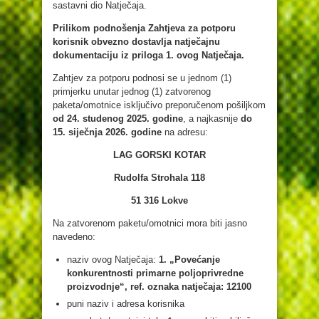
sastavni dio Natječaja.
Prilikom podnošenja Zahtjeva za potporu
korisnik obvezno dostavlja natječajnu
dokumentaciju iz priloga 1. ovog Natječaja.
Zahtjev za potporu podnosi se u jednom (1)
primjerku unutar jednog (1) zatvorenog
paketa/omotnice isključivo preporučenom pošiljkom
od 24. studenog 2025. godine
, a najkasnije
do
15. siječnja 2026. godine
na adresu:
LAG GORSKI KOTAR
Rudolfa Strohala 118
51 316 Lokve
Na zatvorenom paketu/omotnici mora biti jasno
navedeno:
naziv ovog Natječaja:
1. „Povećanje
konkurentnosti primarne poljoprivredne
proizvodnje“, ref. oznaka natječaja: 12100
puni naziv i adresa korisnika