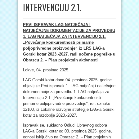
INTERVENCIJU 2.1.
PRVI ISPRAVAK LAG NATJEČAJA I
NATJEČAJNE DOKUMENTACIJE ZA PROVEDBU
1. LAG NATJEČAJA ZA INTERVENCIJU 2.1.
„Povećanje konkurentnosti primarne
poljoprivredne proizvodnje“ iz LRS LAG-a
Gorski kotar 2023.-2027. radi uočene pogreške u
Obrascu 2. – Plan projektnih aktivnosti
Lokve, 04. prosinac 2025.
LAG Gorski kotar dana 04. prosinca 2025. godine
objavljuje Prvi ispravak 1. LAG natječaj i natječajne
dokumentacije za provedbu 1. LAG natječaja za
Intervenciju 2.1. „Povećanje konkurentnosti
primarne poljoprivredne proizvodnje“, ref. oznake
12100, iz Lokalne razvojne strategije LAG-a Gorski
kotar za razdoblje 2023.-2027.
Ispravak se, sukladno Odluci Upravnog odbora
LAG-a Gorski kotar od 03. prosinca 2025. godine,
odnosi isključivo na Obrazac 2. – Plan projektnih