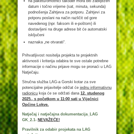
na paketu/omotnici također mora biti zabilježen
datum i točno vrijeme (sat, minuta, sekunda)
podnošenja Zahtjeva za potporu. Zahtjevi za
potporu poslani na način različit od gore
navedenog (npr. faksom ili e-poštom) ili
dostavljeni na druge adrese bit će automatski
isključeni
naznaka „ne otvarati“.
Prihvatljivost nositelja projekta te projektnih
aktivnosti i kriterija odabira te sve ostale potrebne
informacije o načinu prijave mogu se pronaći u LAG
Natječaju.
Stručna služba LAG-a Gorski kotar za sve
potencijalne prijavitelje održat će
jednu informativnu
radionicu
koja će se održati dana
12. studenog
2025., s početkom u 11:00 sati u Vijećnici
Općine Lokve.
Natječaj i natječajna dokumentacija_LAG
GK_2.1-
NE
VAŽEĆE!
Pravilnik za odabir projekata na LAG