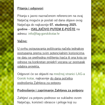
Pitanja i odgovori
Pitanja s jasno naznačenom referencom na ovaj
Natječaj moguće je poslati od dana objave ovog
Natječaja do najkasnije
07. studenog 2025.
godine
–
ISKLJUČIVO PUTEM E-POŠTE
na
adresu:
info@lag-gorskikotar.hr
Važno:
U svrhu osiguravanja poštivanja načela jednakog
postupanja prema svim potencijalnim korisnicima,
ne daju se prethodna mišljenja (opća ili ona koja se
odnose na konkretan projekt) vezana uz postupak
odabira projekta.
Odgovori će se objaviti na
mrežnoj stranici LAG-a
Gorski kotar
, najkasnije
do dana početka
podnošenja Zahtjeva za potporu
.
Podnošenje i zaprimanje Zahtjeva za potporu
Zahtjevi za potporu podnose se sukladno ovom
Natječaju, koristeći obrasce i priloge koji su