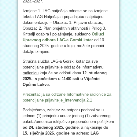
2023.-2027.
Izmjene 1. LAG natječaja odnose se na izmjene
teksta LAG Natječaja i pripadajuću natječajnu
dokumentaciju – Obrazac 1. Prijavni obrazac,
Obrazac 2. Plan projektnih aktivnosti i Prilog 3.
Kriteriji odabira i pojašnjenje, sukladno
Odluci
Upravnog odbora LAG-a Gorski kotar
od 10.
studenog 2025. godine u kojoj možete pronaći
detalje izmjene.
Stručna služba LAG-a Gorski kotar za sve
potencijalne prijavitelje održat će
informativnu
radionicu
koja će se održati dana
12. studenog
2025., s početkom u 11:00 sati u Vijećnici
Općine Lokve.
Prezentacija sa održane Informativne radionice za
potencijalne prijavitelje_Intervencija 2.1
Podsjećamo, zahtjev za potporu podnosi se u
jednom (1) primjerku unutar jednog (1) zatvorenog
paketa/omotnice isključivo preporučenom pošiljkom
od 24. studenog 2025. godine
, a najkasnije
do
15. siječnja 2026. godine
na adresu:
LAG