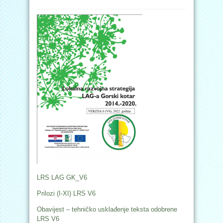
LRS LAG GK_V6
Prilozi (I-XI) LRS V6
Obavijest – tehničko usklađenje teksta odobrene
LRS V6