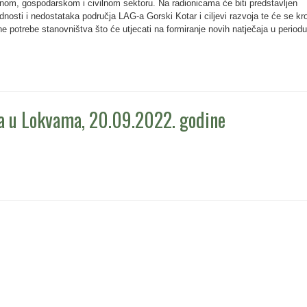
avnom, gospodarskom i civilnom sektoru. Na radionicama će biti predstavljen
ednosti i nedostataka područja LAG-a Gorski Kotar i ciljevi razvoja te će se kr
tne potrebe stanovništva što će utjecati na formiranje novih natječaja u periodu
a u Lokvama, 20.09.2022. godine