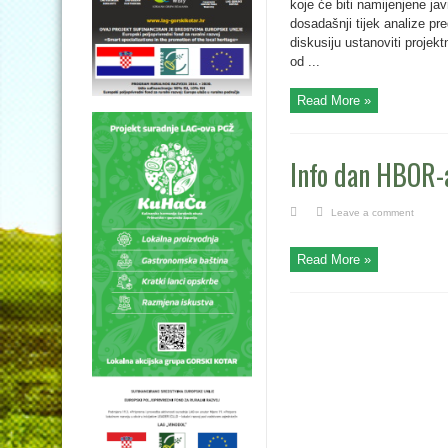
koje će biti namijenjene j
dosadašnji tijek analize pr
diskusiju ustanoviti projek
od ...
Read More »
Info dan HBOR-
Leave a comment
Read More »