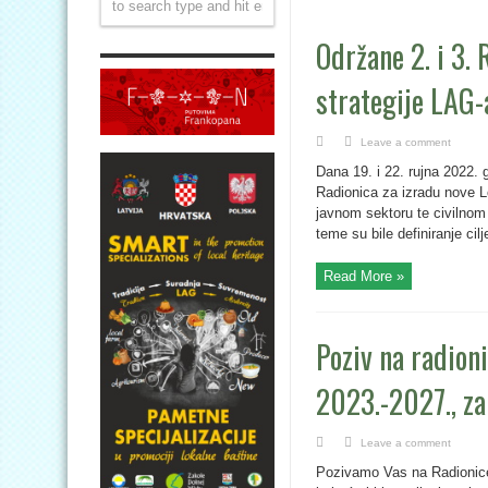
Održane 2. i 3.
strategije LAG-
Leave a comment
Dana 19. i 22. rujna 2022. 
Radionica za izradu nove L
javnom sektoru te civilnom
teme su bile definiranje cil
Read More »
Poziv na radion
2023.-2027., za 
Leave a comment
Pozivamo Vas na Radionice