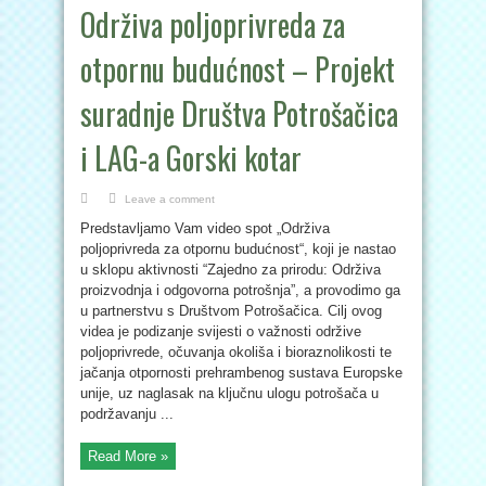
Održiva poljoprivreda za
otpornu budućnost – Projekt
suradnje Društva Potrošačica
i LAG-a Gorski kotar
Leave a comment
Predstavljamo Vam video spot „Održiva
poljoprivreda za otpornu budućnost“, koji je nastao
u sklopu aktivnosti “Zajedno za prirodu: Održiva
proizvodnja i odgovorna potrošnja”, a provodimo ga
u partnerstvu s Društvom Potrošačica. Cilj ovog
videa je podizanje svijesti o važnosti održive
poljoprivrede, očuvanja okoliša i bioraznolikosti te
jačanja otpornosti prehrambenog sustava Europske
unije, uz naglasak na ključnu ulogu potrošača u
podržavanju ...
Read More »