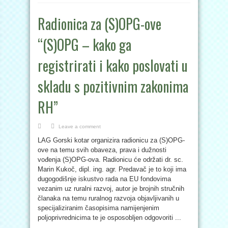
Radionica za (S)OPG-ove
“(S)OPG – kako ga
registrirati i kako poslovati u
skladu s pozitivnim zakonima
RH”
Leave a comment
LAG Gorski kotar organizira radionicu za (S)OPG-
ove na temu svih obaveza, prava i dužnosti
vođenja (S)OPG-ova. Radionicu će održati dr. sc.
Marin Kukoč, dipl. ing. agr. Predavač je to koji ima
dugogodišnje iskustvo rada na EU fondovima
vezanim uz ruralni razvoj, autor je brojnih stručnih
članaka na temu ruralnog razvoja objavljivanih u
specijaliziranim časopisima namijenjenim
poljoprivrednicima te je osposobljen odgovoriti ...