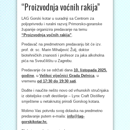
“Proizvodnja voćnih rakija”
LAG Gorski kotar u suradnji sa Centrom za
poljoprivredu i ruralni razvoj Primorsko-goranske
županije organizira predavanje na temu
“Proizvodnja voćnih rakija”
.
Predavač na predmetnom predavanju bit će izv.
prof. dr. sc. Marin Mihaljević Žulj, doktor
biotehničkih znanosti i profesor za jaka alkoholna
pića na Sveučilištu u Zagrebu.
Predavanje će se održati dana
10. listopada 2025.
godine
, u
Velikoj vijećnici Grada Delnica
, u
vremenu
od 17:30 do 19:30 sati
.
Dođite i naučite nešto novo od vrhunskih stručnjaka
iz obiteljske craft destilerije – Lynx Craft Distillery
smještene u netaknutoj prirodi Gorskog kotara.
Molimo Vas potvrdu svog dolaska na predmetno
predavanje putem e-maila:
info@lag-
gorskikotar.hr
.