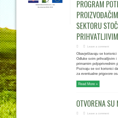
PROGRAM POT
PROIZVOĐAČIMA
SEKTORU STOČ
PRIHVATLJIVIM
Leave a comment
Obavještavaju se korisnic
Odluke svim prihvatljivim 
primarnim poljoprivrednim p
Pozivaju se svi korisnici 
za eventualne prigovore os
Read More »
OTVORENA SU 
Leave a comment