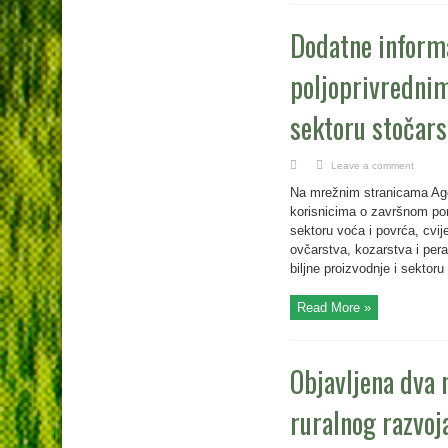
Dodatne inform
poljoprivrednim
sektoru stočar
Leave a comment
Na mrežnim stranicama Agen
korisnicima o završnom pora
sektoru voća i povrća, cvi
ovčarstva, kozarstva i per
biljne proizvodnje i sektoru
Read More »
Objavljena dva 
ruralnog razvoj