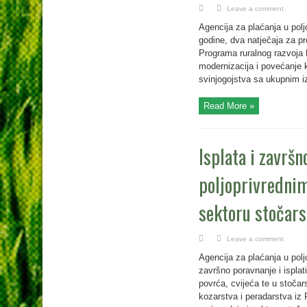
Leave a comment
Agencija za plaćanja u polj
godine, dva natječaja za p
Programa ruralnog razvoja R
modernizacija i povećanje k
svinjogojstva sa ukupnim i
Read More »
Isplata i završ
poljoprivrednim
sektoru stočars
Leave a comment
Agencija za plaćanja u polj
završno poravnanje i isplat
povrća, cvijeća te u stoča
kozarstva i peradarstva iz