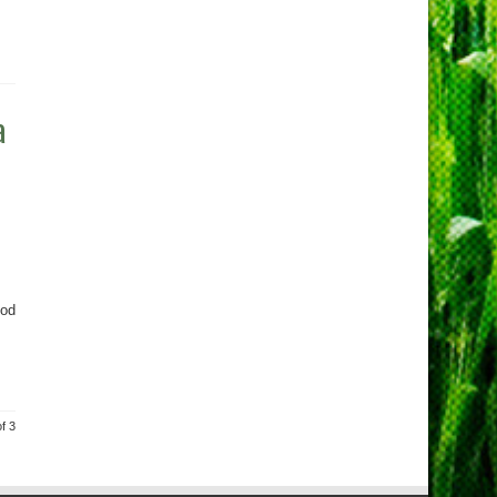
a
 od
f 3