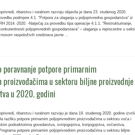
oprivredi, ribarstvu i ruralnom razvoju objavila je dana 23. studenog 2020.
rovedbu podmjere 4.1. “Potpora za ulaganja u poljoprivredna gospodarstva” iz
H 2014.-2020. -Natječaj za provedbu tipa operacije 4.1.1. “Restrukturiranje,
onkurentnosti poljoprivrednih gospodarstava” – ulaganja u reprocentre u sekt
znosom raspoloživih sredstava javne ...
no poravnanje potpore primarnim
 proizvođačima u sektoru biljne proizvodnje 
tva u 2020. godini
oprivredi, ribarstvu i ruralnom razvoju je dana 19. studenog 2020. godine izvrši
ila razliku potpore primarnim poljoprivrednim proizvođačima u sektoru voća i
rskim podsektorima govedarstva, svinjogojstva, konjogojstva, ovčarstva,
 Programa potpore primarnim poljoprivrednim proizvođačima u sektoru biljne