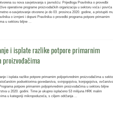
otvorena su nova savjetovanja s javnošću: Prijedloga Pravilnika o provedbi
ržive operativne programe proizvođačkih organizacija u sektoru voća i povrća
etno e-savjetovanje otvoreno je do 03. prosinca 2020. godine, a pristupiti m
vilnika o izmjeni i dopuni Pravilnika o provedbi programa potpore primarnim
ma u sektoru biljne ...
nje i isplate razlike potpore primarnim
m proizvođačima
nje i isplata razlike potpore primarnim poljoprivrednim proizvođačima u sekto
u stočarskim podsektorima govedarstva, svinjogojstva, konjogojstva, ovčarstv
 Programa potpore primarnim poljoprivrednim proizvođačima u sektoru biljne
arstva u 2020. godini. Time je ukupno isplaćeno 53 milijuna HRK malim
ima u kategoriji mikropoduzeća, s ciljem održanja ...