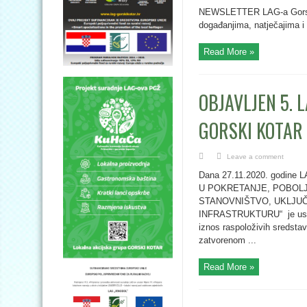
NEWSLETTER LAG-a Gorski k
događanjima, natječajima i s
Read More »
OBJAVLJEN 5. L
GORSKI KOTAR 
Leave a comment
Dana 27.11.2020. godine L
U POKRETANJE, POBOLJ
STANOVNIŠTVO, UKLJUČ
INFRASTRUKTURU“ je uskla
iznos raspoloživih sredsta
zatvorenom ...
Read More »