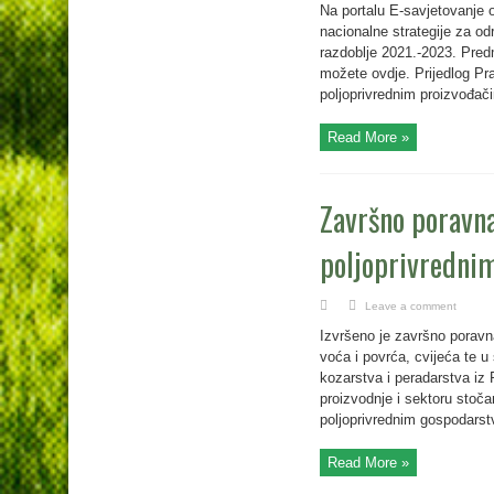
Na portalu E-savjetovanje 
nacionalne strategije za od
razdoblje 2021.-2023. Predm
možete ovdje. Prijedlog Pra
poljoprivrednim proizvođači
Read More »
Završno poravna
poljoprivredni
Leave a comment
Izvršeno je završno poravna
voća i povrća, cvijeća te 
kozarstva i peradarstva iz
proizvodnje i sektoru stoč
poljoprivrednim gospodarstv
Read More »