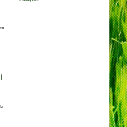
oru
i
la