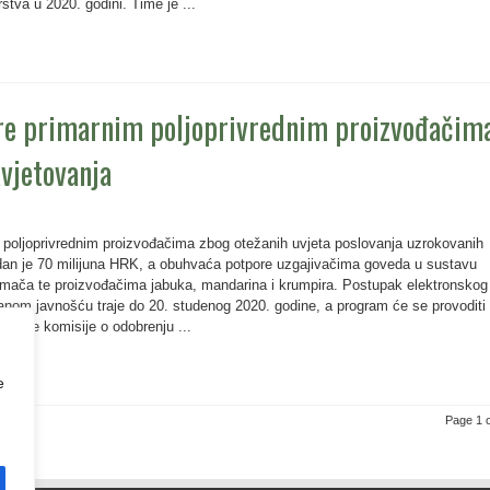
stva u 2020. godini. Time je ...
e primarnim poljoprivrednim proizvođačim
vjetovanja
poljoprivrednim proizvođačima zbog otežanih uvjeta poslovanja uzrokovanih
dan je 70 milijuna HRK, a obuhvaća potpore uzgajivačima goveda u sustavu
 krmača te proizvođačima jabuka, mandarina i krumpira. Postupak elektronskog
ranom javnošću traje do 20. studenog 2020. godine, a program će se provoditi
opske komisije o odobrenju ...
e
Page 1 o