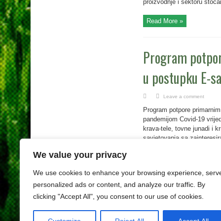
proizvodnje i sektoru stočar
Read More »
Program potpor
u postupku E-sa
Leave a comment
Program potpore primarnim 
pandemijom Covid-19 vrije
krava-tele, tovne junadi i
savjetovanja sa zainteresi
datuma primitka odluke Eur
We value your privacy
Read More »
We use cookies to enhance your browsing experience, serv
personalized ads or content, and analyze our traffic. By
1
2
3
»
clicking "Accept All", you consent to our use of cookies.