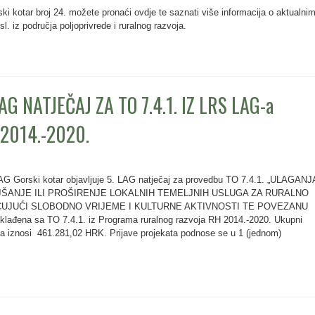
otar broj 24. možete pronaći ovdje te saznati više informacija o aktualni
l. iz područja poljoprivrede i ruralnog razvoja.
AG NATJEČAJ ZA TO 7.4.1. IZ LRS LAG-a
2014.-2020.
AG Gorski kotar objavljuje 5. LAG natječaj za provedbu TO 7.4.1. „ULAGANJ
ŠANJE ILI PROŠIRENJE LOKALNIH TEMELJNIH USLUGA ZA RURALNO
UJUĆI SLOBODNO VRIJEME I KULTURNE AKTIVNOSTI TE POVEZANU
đena sa TO 7.4.1. iz Programa ruralnog razvoja RH 2014.-2020. Ukupni
va iznosi 461.281,02 HRK. Prijave projekata podnose se u 1 (jednom)