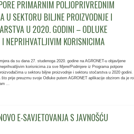
PORE PRIMARNIM POLJOPRIVREDNIM
 U SEKTORU BILJNE PROIZVODNJE I
ARSTVA U 2020. GODINI – ODLUKE
 I NEPRIHVATLJIVIM KORISNICIMA
i mjera da su dana 27. studenoga 2020. godine na AGRONET-u objavljene
i neprihvatljivim korisnicima za sve Mjere/Podmjere iz Programa potpore
roizvođačima u sektoru biljne proizvodnje i sektoru stočarstva u 2020 godini.
da što prije preuzmu svoje Odluke putem AGRONET aplikacije obzirom da je ro
am ...
NOVO E-SAVJETOVANJA S JAVNOŠĆU