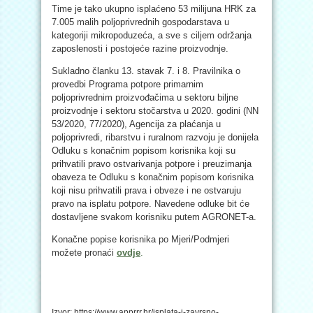
Time je tako ukupno isplaćeno 53 milijuna HRK za
7.005 malih poljoprivrednih gospodarstava u
kategoriji mikropoduzeća, a sve s ciljem održanja
zaposlenosti i postojeće razine proizvodnje.
Sukladno članku 13. stavak 7. i 8. Pravilnika o
provedbi Programa potpore primarnim
poljoprivrednim proizvođačima u sektoru biljne
proizvodnje i sektoru stočarstva u 2020. godini (NN
53/2020, 77/2020), Agencija za plaćanja u
poljoprivredi, ribarstvu i ruralnom razvoju je donijela
Odluku s konačnim popisom korisnika koji su
prihvatili pravo ostvarivanja potpore i preuzimanja
obaveza te Odluku s konačnim popisom korisnika
koji nisu prihvatili prava i obveze i ne ostvaruju
pravo na isplatu potpore. Navedene odluke bit će
dostavljene svakom korisniku putem AGRONET-a.
Konačne popise korisnika po Mjeri/Podmjeri
možete pronaći
ovdje
.
Izvor: https://www.apprrr.hr/isplata-i-zavrsno-