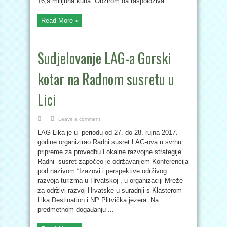
16,9 milijuna kuna. Obzirom da raspoloživa ...
Read More »
Sudjelovanje LAG-a Gorski
kotar na Radnom susretu u
Lici
Leave a comment
LAG Lika je u periodu od 27. do 28. rujna 2017.
godine organizirao Radni susret LAG-ova u svrhu
pripreme za provedbu Lokalne razvojne strategije.
Radni susret započeo je održavanjem Konferencija
pod nazivom “Izazovi i perspektive održivog
razvoja turizma u Hrvatskoj”, u organizaciji Mreže
za održivi razvoj Hrvatske u suradnji s Klasterom
Lika Destination i NP Plitvička jezera. Na
predmetnom događanju ...