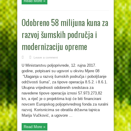
Read More »
Odobreno 58 milijuna kuna za
razvoj šumskih područja i
modernizaciju opreme
Leave a comment
U Ministarstvu poljoprivrede, 12. rujna 2017.
godine, potpisani su ugovori u okviru Mjere 08
“Ulaganja u razvoj šumskih područja i poboljšanje
održivosti šuma”, za tipove operacija 8.5.2. i 8.6.1.
Ukupna vrijednosti odobrenih sredstava za
navedene tipove operacija iznosi 57.973.273,82
kn, a riječ je o projektima koji će biti financirani
novcem Europskog poljoprivrednog fonda za ruralni
razvoj. Korisnicima se obratila državna tajnica
Marija Vučković, a ugovore ...
Read More »