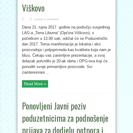
Viškovo
Leave a comment
Dana 21. rujna 2017. godine na području susjednog
LAG-a „Terra Liburna“ (Općina Viškovo), s
početkom u 13.00 sati, održat će se Poduzetnički
dan 2017. Tema manifestacije je lokalna i eko
proizvodnja i poljoprivreda kao kvaliteta koja nam je
blizu. Čekaju vas zanimljive prezentacije, a svoj
dolazak potvrdilo je 20-ak obrta i OPG-ova koji će
ponuditi svoje primamljive proizvode. Svi
zainteresirani ...
Read More »
Ponovljeni Javni poziv
poduzetnicima za podnošenje
prijava za dodjelu potpora i