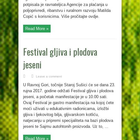
potpisala je ravnateljica Agencije za plaćanja u
poljoprivredi, ribarstvu i ruralnom razvoju Matilda
Copić s korisnicima. Više pročitajte ovdje.
Read More »
Festival gljiva i plodova
jeseni
Leave a comment
U Ravnoj Gori, točnije Staroj Sušici će se dana 23.
rujna 2017. godine održati Festival gljiva i plodova
jeseni, a početak manifestacije je u 10.00 sati.
Ovaj Festival je gastro manifestacija na kojoj ćete
moći uživati u edukativnim radionicama, izložbi
gljiva i ljekovitog bilja, gljivarskom kotliću,
natjecanju u pripremi specijaliteta na bazi plodova
jeseni te Sajmu autohtonih proizvoda. Uz to, ...
Read More »