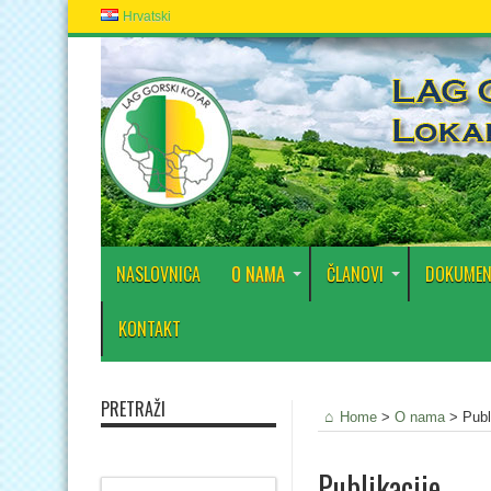
Hrvatski
NASLOVNICA
O NAMA
ČLANOVI
DOKUMEN
KONTAKT
PRETRAŽI
Home
>
O nama
>
Publ
Publikacije