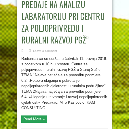
PREDAJE NA ANALIZU
LABARATORIJU PRI CENTRU
ZA POLJOPRIVREDU I
RURALNI RAZVOJ PGŽ”
Leave a comment
Radionica će se održati u četvrtak 11. travnja 2019.
s početkom u 10 h u prostoru Centra za
poljoprivredu i ruralni razvoj PGŽ u Staroj Sušici
TEMA 1Najava natječaja za provedbu podmjere
6.2. „Potpora ulaganju u pokretanje
nepoljoprivrednih djelatnosti u ruralnim područjima“
TEMA 2Najava natječaja za provedbu podmjere
6.4. »Ulaganja u stvaranje i razvoj nepoljoprivrednih
djelatnosti« Predavač: Miro Kasipović, KAM
CONSULTING ...
Read More »