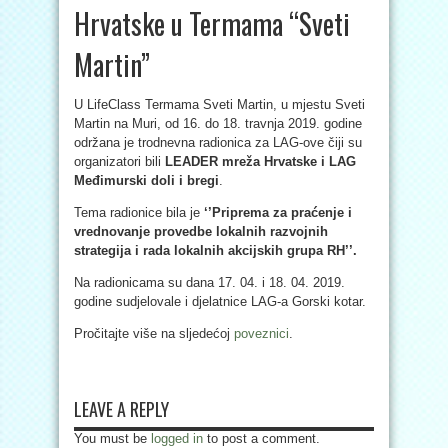
Hrvatske u Termama “Sveti
Martin”
U LifeClass Termama Sveti Martin, u mjestu Sveti
Martin na Muri, od 16. do 18. travnja 2019. godine
održana je trodnevna radionica za LAG-ove čiji su
organizatori bili
LEADER mreža Hrvatske i LAG
Međimurski doli i bregi
.
Tema radionice bila je
‘’Priprema za praćenje i
vrednovanje provedbe lokalnih razvojnih
strategija i rada lokalnih akcijskih grupa RH’’.
Na radionicama su dana 17. 04. i 18. 04. 2019.
godine sudjelovale i djelatnice LAG-a Gorski kotar.
Pročitajte više na sljedećoj
poveznici
.
LEAVE A REPLY
You must be
logged in
to post a comment.