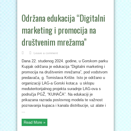
Održana edukacija “Digitalni
marketing i promocija na
društvenim mrežama”
Leave a comment
Dana 22. studenog 2024. godine, u Gorskom parku
Kupjak održana je edukacija “Digitalni marketing i
promocija na društvenim mrežama”, pod vodstvom
predavača, g. Tomislava Krište. Isto je održano u
organizaciji LAG-a Gorski kotar,a u sklopu
međuteritorijalnog projekta suradnje LAG-ova s
područja PGŽ, “KUHAČA”. Na edukaciji je
prikazana razrada poslovnog modela te važnost
poznavanja kupaca i kanala distribucije, uz alate i
...
Read More »