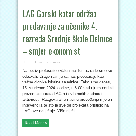
LAG Gorski kotar održao
predavanje za učenike 4.
razreda Srednje škole Delnice
– smjer ekonomist
Leave a comment
Na poziv profesorice Valentine Tomac rado smo se
odazvali. Drago nam je da nas prepoznaju kao
važne dionike lokalne zajednice. Tako smo danas,
15. studenog 2024. godine, u 8.00 sati ujutro održali
prezentaciju rada LAG-a i svih naših zadaća i
aktivnosti. Razgovarali o načinu provođenja mjera i
intervencija te što je sve od projekata pristiglo na
LAG-ove natječaje. Više riječi ...
Read More »