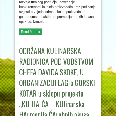
razvoja ruralnog područja i povećanje
konkurentnosti lokalnih proizvođača kroz podizanje
svijesti o vrijednostima lokalne proizvodnje i
gastronomske baštine te promocija kratkih lanaca
opskrbe. Između ...
Read More »
ODRŽANA KULINARSKA
RADIONICA POD VODSTVOM
CHEFA DAVIDA SKOKE, U
ORGANIZACIJI LAG-a GORSKI
KOTAR u sklopu projekta
„KU-HA-ČA – KUlinarska
HArmonija ČArobnih okusa