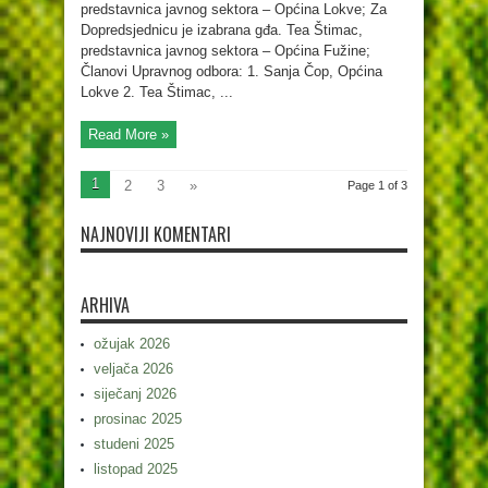
predstavnica javnog sektora – Općina Lokve; Za
Dopredsjednicu je izabrana gđa. Tea Štimac,
predstavnica javnog sektora – Općina Fužine;
Članovi Upravnog odbora: 1. Sanja Čop, Općina
Lokve 2. Tea Štimac, ...
Read More »
1
2
3
»
Page 1 of 3
NAJNOVIJI KOMENTARI
ARHIVA
ožujak 2026
veljača 2026
siječanj 2026
prosinac 2025
studeni 2025
listopad 2025