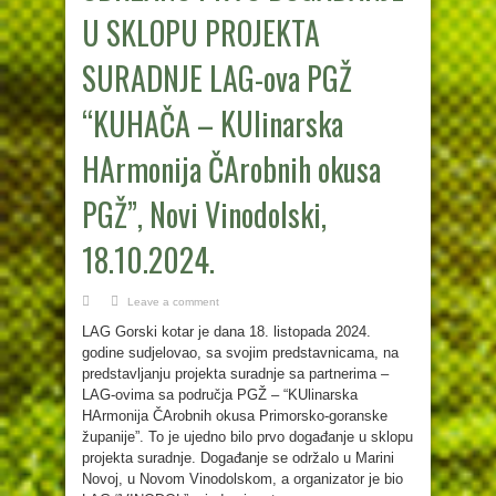
U SKLOPU PROJEKTA
SURADNJE LAG-ova PGŽ
“KUHAČA – KUlinarska
HArmonija ČArobnih okusa
PGŽ”, Novi Vinodolski,
18.10.2024.
Leave a comment
LAG Gorski kotar je dana 18. listopada 2024.
godine sudjelovao, sa svojim predstavnicama, na
predstavljanju projekta suradnje sa partnerima –
LAG-ovima sa područja PGŽ – “KUlinarska
HArmonija ČArobnih okusa Primorsko-goranske
županije”. To je ujedno bilo prvo događanje u sklopu
projekta suradnje. Događanje se održalo u Marini
Novoj, u Novom Vinodolskom, a organizator je bio