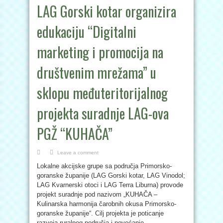
LAG Gorski kotar organizira
edukaciju “Digitalni
marketing i promocija na
društvenim mrežama” u
sklopu međuteritorijalnog
projekta suradnje LAG-ova
PGŽ “KUHAČA”
Leave a comment
Lokalne akcijske grupe sa područja Primorsko-
goranske županije (LAG Gorski kotar, LAG Vinodol;
LAG Kvarnerski otoci i LAG Terra Liburna) provode
projekt suradnje pod nazivom „KUHAČA –
Kulinarska harmonija čarobnih okusa Primorsko-
goranske županije“. Cilj projekta je poticanje
razvoja ruralnog područja i povećanje