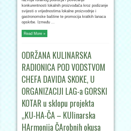
konkurentnosti lokalnih proizvođača kroz podizanje
svijesti o vrijednostima lokalne proizvodnje i
gastronomske baštine te promocija kratkih lanaca
opskrbe. Između ...
Read More »
ODRŽANA KULINARSKA
RADIONICA POD VODSTVOM
CHEFA DAVIDA SKOKE, U
ORGANIZACIJI LAG-a GORSKI
KOTAR u sklopu projekta
„KU-HA-ČA – KUlinarska
HArmonija ČArobnih okusa