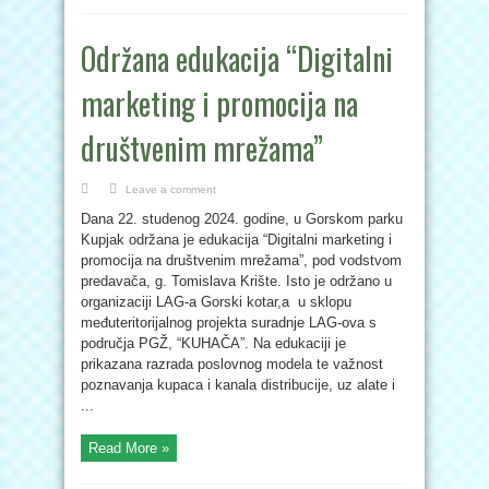
Održana edukacija “Digitalni
marketing i promocija na
društvenim mrežama”
Leave a comment
Dana 22. studenog 2024. godine, u Gorskom parku
Kupjak održana je edukacija “Digitalni marketing i
promocija na društvenim mrežama”, pod vodstvom
predavača, g. Tomislava Krište. Isto je održano u
organizaciji LAG-a Gorski kotar,a u sklopu
međuteritorijalnog projekta suradnje LAG-ova s
područja PGŽ, “KUHAČA”. Na edukaciji je
prikazana razrada poslovnog modela te važnost
poznavanja kupaca i kanala distribucije, uz alate i
...
Read More »