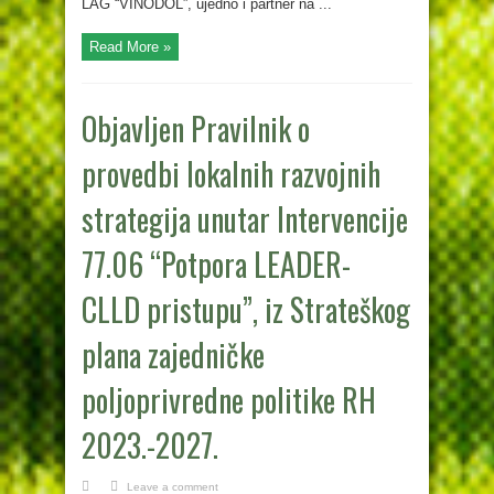
LAG “VINODOL”, ujedno i partner na ...
Read More »
Objavljen Pravilnik o
provedbi lokalnih razvojnih
strategija unutar Intervencije
77.06 “Potpora LEADER-
CLLD pristupu”, iz Strateškog
plana zajedničke
poljoprivredne politike RH
2023.-2027.
Leave a comment