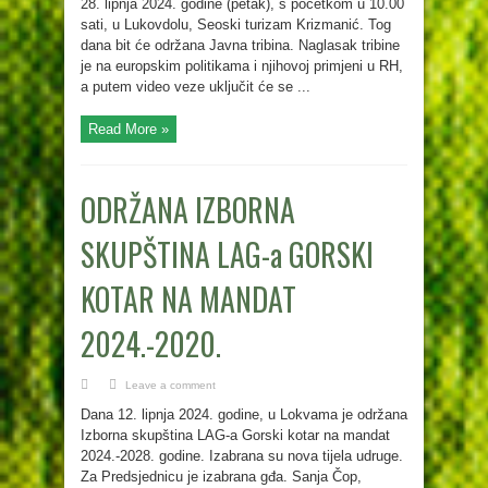
28. lipnja 2024. godine (petak), s početkom u 10.00
sati, u Lukovdolu, Seoski turizam Krizmanić. Tog
dana bit će održana Javna tribina. Naglasak tribine
je na europskim politikama i njihovoj primjeni u RH,
a putem video veze uključit će se ...
Read More »
ODRŽANA IZBORNA
SKUPŠTINA LAG-a GORSKI
KOTAR NA MANDAT
2024.-2020.
Leave a comment
Dana 12. lipnja 2024. godine, u Lokvama je održana
Izborna skupština LAG-a Gorski kotar na mandat
2024.-2028. godine. Izabrana su nova tijela udruge.
Za Predsjednicu je izabrana gđa. Sanja Čop,