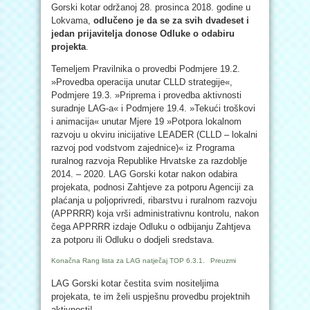
Gorski kotar održanoj 28. prosinca 2018. godine u
Lokvama,
odlučeno je da se za svih dvadeset i
jedan prijavitelja donose Odluke o odabiru
projekta
.
Temeljem Pravilnika o provedbi Podmjere 19.2.
»Provedba operacija unutar CLLD strategije«,
Podmjere 19.3. »Priprema i provedba aktivnosti
suradnje LAG-a« i Podmjere 19.4. »Tekući troškovi
i animacija« unutar Mjere 19 »Potpora lokalnom
razvoju u okviru inicijative LEADER (CLLD – lokalni
razvoj pod vodstvom zajednice)« iz Programa
ruralnog razvoja Republike Hrvatske za razdoblje
2014. – 2020. LAG Gorski kotar nakon odabira
projekata, podnosi Zahtjeve za potporu Agenciji za
plaćanja u poljoprivredi, ribarstvu i ruralnom razvoju
(APPRRR) koja vrši administrativnu kontrolu, nakon
čega APPRRR izdaje Odluku o odbijanju Zahtjeva
za potporu ili Odluku o dodjeli sredstava.
Konačna Rang lista za LAG natječaj TOP 6.3.1.
Preuzmi
LAG Gorski kotar čestita svim nositeljima
projekata, te im želi uspješnu provedbu projektnih
aktivnosti!