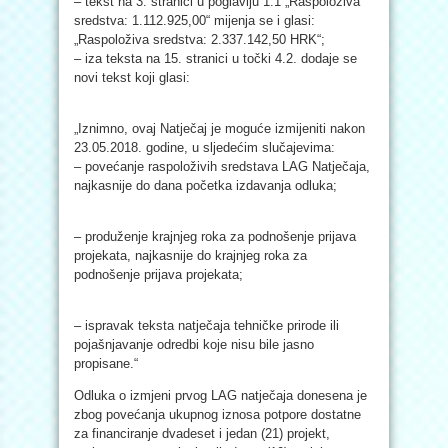
– tekst na 3. stranici u poglavlju 1.1 „Raspoloživa
sredstva: 1.112.925,00“ mijenja se i glasi:
„Raspoloživa sredstva: 2.337.142,50 HRK“;
– iza teksta na 15. stranici u točki 4.2. dodaje se
novi tekst koji glasi:
„Iznimno, ovaj Natječaj je moguće izmijeniti nakon
23.05.2018. godine, u sljedećim slučajevima:
– povećanje raspoloživih sredstava LAG Natječaja,
najkasnije do dana početka izdavanja odluka;
– produženje krajnjeg roka za podnošenje prijava
projekata, najkasnije do krajnjeg roka za
podnošenje prijava projekata;
– ispravak teksta natječaja tehničke prirode ili
pojašnjavanje odredbi koje nisu bile jasno
propisane.“
Odluka o izmjeni prvog LAG natječaja donesena je
zbog povećanja ukupnog iznosa potpore dostatne
za financiranje dvadeset i jedan (21) projekt,