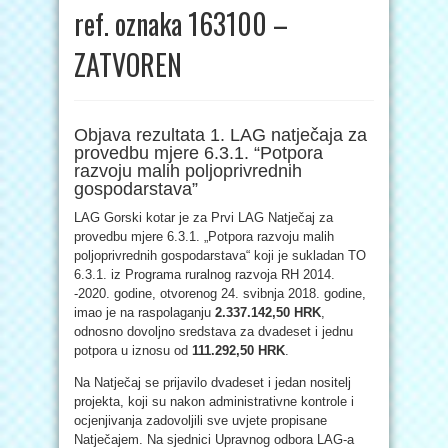
ref. oznaka 163100 –
ZATVOREN
Objava rezultata 1. LAG natječaja za
provedbu mjere 6.3.1. “Potpora
razvoju malih poljoprivrednih
gospodarstava”
LAG Gorski kotar je za Prvi LAG Natječaj za
provedbu mjere 6.3.1. „Potpora razvoju malih
poljoprivrednih gospodarstava“ koji je sukladan TO
6.3.1. iz Programa ruralnog razvoja RH 2014.
-2020. godine, otvorenog 24. svibnja 2018. godine,
imao je na raspolaganju
2.337.142,50 HRK
,
odnosno dovoljno sredstava za dvadeset i jednu
potpora u iznosu od
111.292,50 HRK
.
Na Natječaj se prijavilo dvadeset i jedan nositelj
projekta, koji su nakon administrativne kontrole i
ocjenjivanja zadovoljili sve uvjete propisane
Natječajem. Na sjednici Upravnog odbora LAG-a