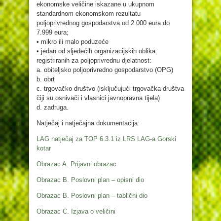
ekonomske veličine iskazane u ukupnom
standardnom ekonomskom rezultatu
poljoprivrednog gospodarstva od 2.000 eura do
7.999 eura;
• mikro ili malo poduzeće
• jedan od sljedećih organizacijskih oblika
registriranih za poljoprivrednu djelatnost:
a. obiteljsko poljoprivredno gospodarstvo (OPG)
b. obrt
c. trgovačko društvo (isključujući trgovačka društva
čiji su osnivači i vlasnici javnopravna tijela)
d. zadruga.
Natječaj i natječajna dokumentacija:
LAG natječaj za TOP 6.3.1 iz LRS LAG-a Gorski
kotar
Obrazac A. Prijavni obrazac
Obrazac B. Poslovni plan – opisni dio
Obrazac B. Poslovni plan – tablični dio
Obrazac C. Izjava o veličini