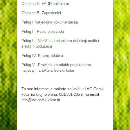
Obrazac D. FADN kalkulator
Obrazac E. Zaposlenici
Prilog I Natječajna dokumentacija
Prilog II. Popis proizvoda
Prilog III. Vodič za korisnike o definiciji malih i
srednjih poduzeća
Prilog IV. Kriteriji odabira
Prilog V. -Pravilnik za odabir projekata na
natječajima LAG-a Gorski kotar
Za sve informacije možete se javiti u LAG Gorski
kotar na broj telefona: 051/831-205 ili na email
info@lag-gorskikotar.hr