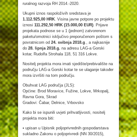
ruralnog razvoja RH 2014.-2020.
Ukupni iznos raspoloživih sredstava je
1.112.925,00 HRK
. Visina javne potpore po projektu
iznosi
111.292,50 HRK (15.000,00 EUR)
. Prijave
projekata podnose se u 1 (jednom) zatvorenom
paketu/omotnici isključivo preporučenom poštom s
povratnicom od
24. svibnja 2018.g
., a najkasnije
do
28. lipnja 2018.g.
na adresu LAG-a Gorski
kotar, Rudolfa Strohala 118, 51 316 Lokve.
Nositelj projekta mora imati sjedište/prebivalište na
području LAG-a Gorski kotar te se ulaganje također
mora izvršiti na tom području.
Obuhvat LAG područja (JLS):
Općine: Brod Moravice, Fužine, Lokve, Mrkopalj,
Ravna Gora, Skrad
Gradovi: Čabar, Delnice, Vrbovsko
Kako bi se ispunili uvjeti prihvatljivosti, nositelj
projekta mora biti:
• upisan u Upisnik poljoprivrednih gospodarstava
sukladno Zakonu o poljoprivredi (NN 30/2015),