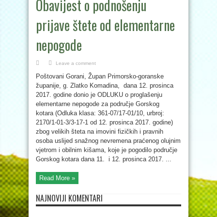
Obavijest o podnošenju
prijave štete od elementarne
nepogode
Leave a comment
Poštovani Gorani, Župan Primorsko-goranske
županije, g. Zlatko Komadina, dana 12. prosinca
2017. godine donio je ODLUKU o proglašenju
elementarne nepogode za područje Gorskog
kotara (Odluka klasa: 361-07/17-01/10, urbroj:
2170/1-01-3/3-17-1 od 12. prosinca 2017. godine)
zbog velikih šteta na imovini fizičkih i pravnih
osoba uslijed snažnog nevremena praćenog olujnim
vjetrom i obilnim kišama, koje je pogodilo područje
Gorskog kotara dana 11. i 12. prosinca 2017. ...
Read More »
NAJNOVIJI KOMENTARI