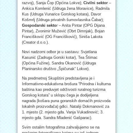
razvoj), Sanja Čop (Općina Lokve);
Civilni sektor
–
Ankica Komlenić (Udruga žena Moravice), Radmila
Kus (Udruga Vunarice Gorskog kotara), Davor
Košmrlj (Udruga privatnih šumovlasnika Čabar);
Gospodarski sekto
r – Anita Pintar (OPG Dijana
Pintar), Zvonimir Mužević (Obrt Dimnjak), Bojan
Francišković (OG Francišković), Siniša Lakota
(Creator d.o.o.).
Novi nadzorni odbor je u sastavu: Svjetlana
Kasunić (Zadruga Gorski kotar), Tea Štimac
(Općina Fužine), Sandra Okanović (Udruga
Planinarsko društvo „Špičunak“ Lokve).
Na predmetnoj Skupštini predstavljena je i
Informativno-edukativna brošura “Prirodna i kulturna
baština kao preduvjet održivosti ruralnog turizma
Gorskog kotara” u sklopu čega je dodijeljena
nagrada (košar
a puna goranskih domaćih proizvoda
lokalnih proizvođača)
gđici. Nataliji Dokmanović za
1. mjesto (2. mjesto gđa. Vanja Vukadinović; 3.
mjesto gđa. Sandra Mladenić Gašparac).
Svim ostalim fotografima zahvaljujemo se na
poslanim fotografijama kojima su još jednom