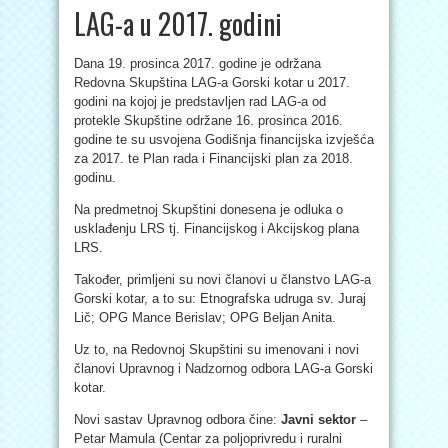
LAG-a u 2017. godini
Dana 19. prosinca 2017. godine je održana
Redovna Skupština LAG-a Gorski kotar u 2017.
godini na kojoj je predstavljen rad LAG-a od
protekle Skupštine održane 16. prosinca 2016.
godine te su usvojena Godišnja financijska izvješća
za 2017. te Plan rada i Financijski plan za 2018.
godinu.
Na predmetnoj Skupštini donesena je odluka o
usklađenju LRS tj. Financijskog i Akcijskog plana
LRS.
Također, primljeni su novi članovi u članstvo LAG-a
Gorski kotar, a to su: Etnografska udruga sv. Juraj
Lič; OPG Mance Berislav; OPG Beljan
Anita.
Uz to, na Redovnoj Skupštini su imenovani i novi
članovi Upravnog i Nadzornog odbora LAG-a Gorski
kotar.
Novi sastav Upravnog odbora čine:
Javni sektor
–
Petar Mamula (Centar za poljoprivredu i ruralni