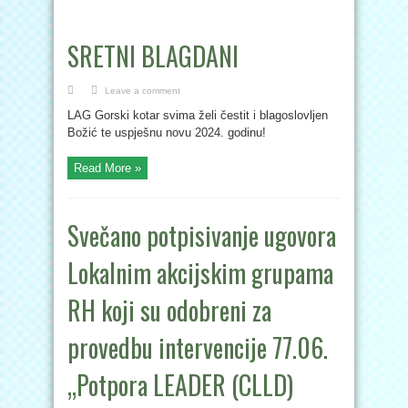
SRETNI BLAGDANI
Leave a comment
LAG Gorski kotar svima želi čestit i blagoslovljen
Božić te uspješnu novu 2024. godinu!
Read More »
Svečano potpisivanje ugovora
Lokalnim akcijskim grupama
RH koji su odobreni za
provedbu intervencije 77.06.
„Potpora LEADER (CLLD)