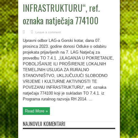
INFRASTRUKTURU“, ref.
oznaka natječaja 774100
Leave a comment
Upravni odbor LAG-a Gorski kotar, dana 07.
prosinca 2023. godine donosi Odluke o odabiru
projekata prijavljenih na 7. LAG Natječaj za
provedbu TO 7.4.1. „ULAGANJA U POKRETANJE,
POBOLJŠANJE ILI PROŠIRENJE LOKALNIH
TEMELJNIH USLUGA ZA RURALNO
STANOVNIŠTVO, UKLJUČUJUĆI SLOBODNO
VRIJEME I KULTURNE AKTIVNOSTI TE
POVEZANU INFRASTRUKTURU“, ref. oznaka
natječaja 774100 koji je sukladan TO 7.4.1. iz
Programa ruralnog razvoja RH 2014. ...
Read More »
NAJNOVIJI KOMENTARI