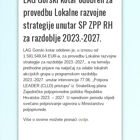
provedbu Lokalne razvojne
strategije unutar SP ZPP RH
za razdoblje 2023.-2027.
LAG Gorski kotar odobren je, u iznosu od
1.591.549,64 EUR-a, za provedbu Lokalne razvojne
strategije za razdoblje 2023.-2027., a na temelju
prethodne prijave na natječaj za
odabir lokalnih
akcijskih grupa u programskom razdoblju
2023.-2027. unutar intervencije 77.06. „Potpora
LEADER (CLLD) pristupu“ iz Strateškog plana
Zajedničke poljoprivredne politike Republike
Hrvatske 2023. – 2027. U narednom periodu slijedi
svečano potpisivanje ugovora u Ministarstvu
poljoprivrede.
Više o ovome možete pronaći
ovdje
.