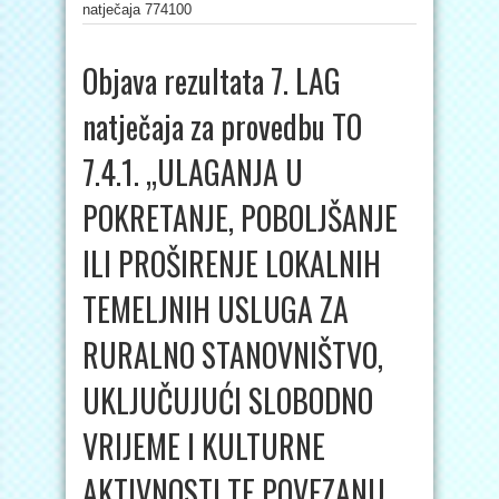
natječaja 774100
Objava rezultata 7. LAG
natječaja za provedbu TO
7.4.1. „ULAGANJA U
POKRETANJE, POBOLJŠANJE
ILI PROŠIRENJE LOKALNIH
TEMELJNIH USLUGA ZA
RURALNO STANOVNIŠTVO,
UKLJUČUJUĆI SLOBODNO
VRIJEME I KULTURNE
AKTIVNOSTI TE POVEZANU