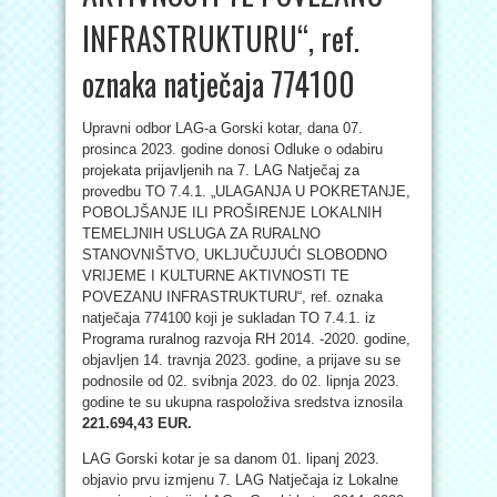
INFRASTRUKTURU“, ref.
oznaka natječaja 774100
Upravni odbor LAG-a Gorski kotar, dana 07.
prosinca 2023. godine donosi Odluke o odabiru
projekata prijavljenih na 7. LAG Natječaj za
provedbu TO 7.4.1. „ULAGANJA U POKRETANJE,
POBOLJŠANJE ILI PROŠIRENJE LOKALNIH
TEMELJNIH USLUGA ZA RURALNO
STANOVNIŠTVO, UKLJUČUJUĆI SLOBODNO
VRIJEME I KULTURNE AKTIVNOSTI TE
POVEZANU INFRASTRUKTURU“, ref. oznaka
natječaja 774100 koji je sukladan TO 7.4.1. iz
Programa ruralnog razvoja RH 2014. -2020. godine,
objavljen 14. travnja 2023. godine, a prijave su se
podnosile od 02. svibnja 2023. do 02. lipnja 2023.
godine te su ukupna raspoloživa sredstva iznosila
221.694,43 EUR.
LAG Gorski kotar je sa danom 01. lipanj 2023.
objavio prvu izmjenu 7. LAG Natječaja iz Lokalne