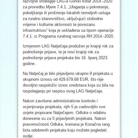
razvojne strategije LAG-a Gorski kotar 2014.-2020.
za provedbu Mjere 7.4.1. „Ulaganja u pokretanje,
poboljšanje ili proširenje lokalnih temeljnih usluga
za ruralno stanovništvo, uključujući slobodno
vrijeme i kulturne aktivnosti te povezanu
infrastrukturu“ koja je usklađena sa tipom operacije
7.4.1. iz Programa ruralnog razvoja RH 2014.-2020.
Izmjenom LAG Natječaja produžen je krajnji rok za
podnošenje prijave, te je novi krajnji rok za
podnošenje prijava projekata bio 16. lipanj 2023.
godine.
Na Natječaj je bilo prijavljeno ukupno 9 projekata u
ukupnom iznosu od 429.679,68 EUR, što nije
dovoljno raspoloživ iznos sredstava koja su bila na
raspolaganju pri raspisu ovog LAG Natječaja.
Nakon završene administrativne kontrole i
ocjenjivanja projekata, njih 5 je zadovoljilo sve
uvjete propisane Natječajem. Odluke o odabiru
donesene su za 5 prijavljenih projekata. Nakon
pravomoćnosti Odluke, kreirana je Konačna rang
lista odobrenih projekata koju možete pogledati
ovdje: