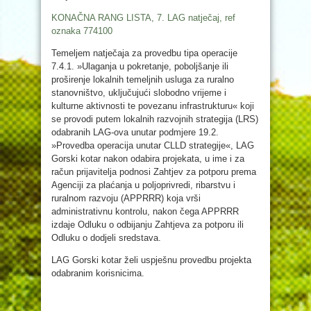
KONAČNA RANG LISTA, 7. LAG natječaj, ref
oznaka 774100
Temeljem natječaja za provedbu tipa operacije
7.4.1. »Ulaganja u pokretanje, poboljšanje ili
proširenje lokalnih temeljnih usluga za ruralno
stanovništvo, uključujući slobodno vrijeme i
kulturne aktivnosti te povezanu infrastrukturu« koji
se provodi putem lokalnih razvojnih strategija (LRS)
odabranih LAG-ova unutar podmjere 19.2.
»Provedba operacija unutar CLLD strategije«, LAG
Gorski kotar nakon odabira projekata, u ime i za
račun prijavitelja podnosi Zahtjev za potporu prema
Agenciji za plaćanja u poljoprivredi, ribarstvu i
ruralnom razvoju (APPRRR) koja vrši
administrativnu kontrolu, nakon čega APPRRR
izdaje Odluku o odbijanju Zahtjeva za potporu ili
Odluku o dodjeli sredstava.
LAG Gorski kotar želi uspješnu provedbu projekta
odabranim korisnicima.