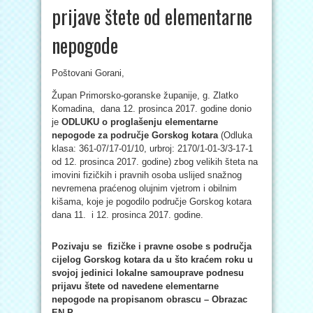
prijave štete od elementarne
nepogode
Poštovani Gorani,
Župan Primorsko-goranske županije, g. Zlatko
Komadina, dana 12. prosinca 2017. godine donio
je
ODLUKU o proglašenju elementarne
nepogode za područje Gorskog kotara
(Odluka
klasa: 361-07/17-01/10, urbroj: 2170/1-01-3/3-17-1
od 12. prosinca 2017. godine) zbog velikih šteta na
imovini fizičkih i pravnih osoba uslijed snažnog
nevremena praćenog olujnim vjetrom i obilnim
kišama, koje je pogodilo područje Gorskog kotara
dana 11. i 12. prosinca 2017. godine.
Pozivaju se fizičke i pravne osobe s područja
cijelog Gorskog kotara da u što kraćem roku u
svojoj jedinici lokalne samouprave podnesu
prijavu štete od navedene elementarne
nepogode na propisanom obrascu – Obrazac
EN-P.