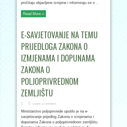
pročitaju objavljene izmjene i informiraju se o ...
Read More »
E-SAVJETOVANJE NA TEMU
PRIJEDLOGA ZAKONA O
IZMJENAMA I DOPUNAMA
ZAKONA O
POLJOPRIVREDNOM
ZEMLJIŠTU
Leave a comment
Ministarstvo poljoprivrede uputilo je na e-
savjetovanje prijedlog Zakona o izmjenama i
dopunama Zakona o poljoprivrednom zemljištu.