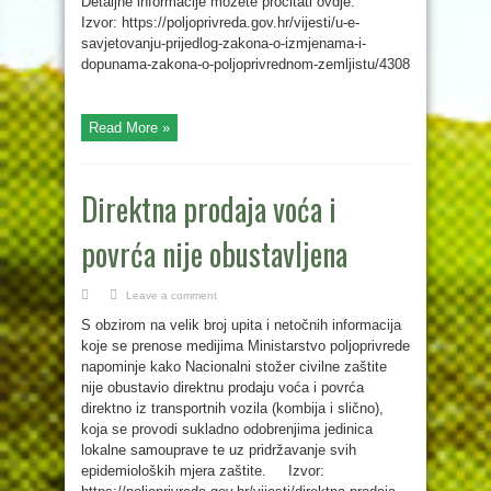
Detaljne informacije možete pročitati ovdje.
Izvor: https://poljoprivreda.gov.hr/vijesti/u-e-
savjetovanju-prijedlog-zakona-o-izmjenama-i-
dopunama-zakona-o-poljoprivrednom-zemljistu/4308
Read More »
Direktna prodaja voća i
povrća nije obustavljena
Leave a comment
S obzirom na velik broj upita i netočnih informacija
koje se prenose medijima Ministarstvo poljoprivrede
napominje kako Nacionalni stožer civilne zaštite
nije obustavio direktnu prodaju voća i povrća
direktno iz transportnih vozila (kombija i slično),
koja se provodi sukladno odobrenjima jedinica
lokalne samouprave te uz pridržavanje svih
epidemioloških mjera zaštite. Izvor: