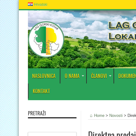
Hrvatski
NASLOVNICA
O NAMA
ČLANOVI
DOKUMEN
KONTAKT
PRETRAŽI
Home
>
Novosti
>
Dire
Direktna prodaj