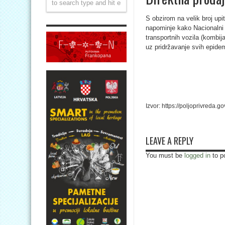
S obzirom na velik broj upi
napominje kako Nacionalni s
transportnih vozila (kombij
uz pridržavanje svih epidem
Izvor: https://poljoprivreda.g
LEAVE A REPLY
You must be
logged in
to p