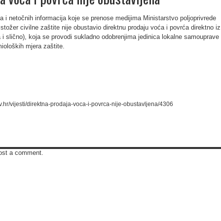
ta i netočnih informacija koje se prenose medijima Ministarstvo poljoprivrede
tožer civilne zaštite nije obustavio direktnu prodaju voća i povrća direktno iz
a i slično), koja se provodi sukladno odobrenjima jedinica lokalne samouprave 
ioloških mjera zaštite.
ov.hr/vijesti/direktna-prodaja-voca-i-povrca-nije-obustavljena/4306
ost a comment.