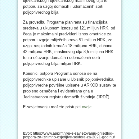
djevičanskog i djevičanskog maslinovog ulja te
potporu za uzgoj domaćih i udomaćenih sorti
poljoprivrednog bilja.
Za provedbu Programa planirana su financijska
sredstva u ukupnom iznosu od 121 milijun HRK, od
čega je maksimalni predviđeni iznos omotnice za
potporu uzgoja mliječnih krava 51 milijun HRK, za
uzgoj rasplodnih krmača 18 milijuna HRK, duhana
42 milijuna HRK, maslinovog ulja 8,5 milijuna HRK
te za očuvanje domaćih i udomaćenih sorti
poljoprivrednog bilja milijun HRK.
Korisnici potpora Programa odnose se na
poljoprivrednike upisane u Upisnik poljoprivrednika,
poljoprivredne površine upisane u ARKOD sustav te
propisno označena i evidentirana grla u
Jedinstvenom registru domaćih životinja (JRDŽ).
E-savjetovanju možete pristupiti
ovdje
.
Izvor: https://www.apprrr.hr/u-e-savjetovanju-prijedlog-
potpora-za-iznimno-osjetljive-sektore-za-2021-godinu/