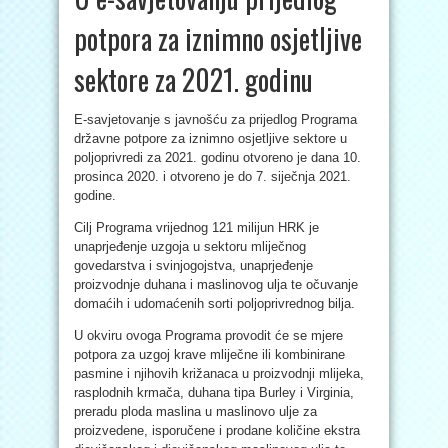
potpora za iznimno osjetljive
sektore za 2021. godinu
E-savjetovanje s javnošću za prijedlog Programa
državne potpore za iznimno osjetljive sektore u
poljoprivredi za 2021. godinu otvoreno je dana 10.
prosinca 2020. i otvoreno je do 7. siječnja 2021.
godine.
Cilj Programa vrijednog 121 milijun HRK je
unaprjeđenje uzgoja u sektoru mliječnog
govedarstva i svinjogojstva, unaprjeđenje
proizvodnje duhana i maslinovog ulja te očuvanje
domaćih i udomaćenih sorti poljoprivrednog bilja.
U okviru ovoga Programa provodit će se mjere
potpora za uzgoj krave mliječne ili kombinirane
pasmine i njihovih križanaca u proizvodnji mlijeka,
rasplodnih krmača, duhana tipa Burley i Virginia,
preradu ploda maslina u maslinovo ulje za
proizvedene, isporučene i prodane količine ekstra