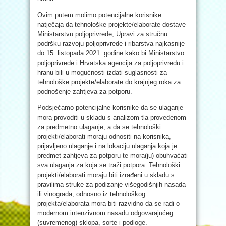
Ovim putem molimo potencijalne korisnike
natječaja da tehnološke projekte/elaborate dostave
Ministarstvu poljoprivrede, Upravi za stručnu
podršku razvoju poljoprivrede i ribarstva najkasnije
do 15. listopada 2021. godine kako bi Ministarstvo
poljoprivrede i Hrvatska agencija za poljoprivredu i
hranu bili u mogućnosti izdati suglasnosti za
tehnološke projekte/elaborate do krajnjeg roka za
podnošenje zahtjeva za potporu.
Podsjećamo potencijalne korisnike da se ulaganje
mora provoditi u skladu s analizom tla provedenom
za predmetno ulaganje, a da se tehnološki
projekti/elaborati moraju odnositi na korisnika,
prijavljeno ulaganje i na lokaciju ulaganja koja je
predmet zahtjeva za potporu te mora(ju) obuhvaćati
sva ulaganja za koja se traži potpora. Tehnološki
projekti/elaborati moraju biti izrađeni u skladu s
pravilima struke za podizanje višegodišnjih nasada
ili vinograda, odnosno iz tehnološkog
projekta/elaborata mora biti razvidno da se radi o
modernom intenzivnom nasadu odgovarajućeg
(suvremenog) sklopa, sorte i podloge.