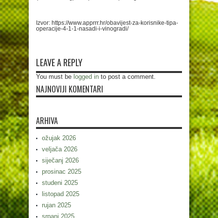
Izvor: https://www.apprrr.hr/obavijest-za-korisnike-tipa-
operacije-4-1-1-nasadi-i-vinogradi/
LEAVE A REPLY
You must be
logged in
to post a comment.
NAJNOVIJI KOMENTARI
ARHIVA
ožujak 2026
veljača 2026
siječanj 2026
prosinac 2025
studeni 2025
listopad 2025
rujan 2025
srpanj 2025