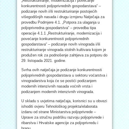
„Restrukturiranje, modernizacija i povećanje
konkurentnosti poljoprivrednih gospodarstava“ –
podizanje novih i/ili restrukturiranje postojećih
višegodišnjih nasada i drugu izmjenu Natječaja za
provedbu Podmjere 4.1. „Potpora za ulaganja u
poljoprivredna gospodarstva“ – provedba tipa
operacije 4.1.1 „Restrukturiranje, modernizacija i
povećanje konkurentnosti poljoprivrednih
gospodarstava“ – podizanje novih vinograda i/ili
restrukturiranje vinograda stolnih kultivara kojom je
produžen rok za podnošenje zahtjeva za potporu do
29. listopada 2021. godine.
Svrha ovih natječaja je podizanje konkurentnosti
poljoprivrednih gospodarstava u sektoru voćarstva i
vinogradarstva koja će se postići podizanjem
modernih intenzivnih nasada voćnih vrsta i
podizanjem modernih intenzivnih vinograda.
U skladu s uvjetima natječaja, korisnici su u obvezi
ishoditi ovjeru Tehnološkog projekta/elaborata
izdanu od strane Ministarstva poljoprivrede –
Uprave za stručnu podršku razvoju poljoprivrede i
ribarstva i Hrvatske agencije za poljoprivredu i
hranu.