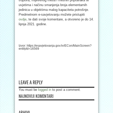
trupova, mljevenog mesa i mesnih pripravaka te
uvjetima i načinu smanjenja broja elementarnih
jedinica u objektima malog kapaciteta potrošnje.
Predmetnom e-savjetovanju možete pristupiti
ovdje
, te dati svoje komentare, a otvoreno je do 14.
lipnja 2021. godine.
Izvor: https://esavjetovanja.gov.hr/ECon/MainScreen?
entityId=16569
LEAVE A REPLY
You must be
logged in
to post a comment.
NAJNOVIJI KOMENTARI
ARHIVA