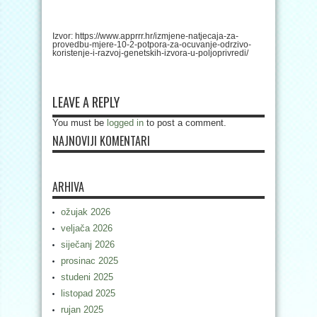
Izvor: https://www.apprrr.hr/izmjene-natjecaja-za-
provedbu-mjere-10-2-potpora-za-ocuvanje-odrzivo-
koristenje-i-razvoj-genetskih-izvora-u-poljoprivredi/
LEAVE A REPLY
You must be
logged in
to post a comment.
NAJNOVIJI KOMENTARI
ARHIVA
ožujak 2026
veljača 2026
siječanj 2026
prosinac 2025
studeni 2025
listopad 2025
rujan 2025