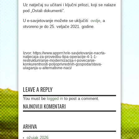
Uz natječaj su učitani i ključni prilozi, koji se nalaze
pod „Ostali dokumenti”.
U e-savjetovanje možete se uključiti
ovdje
, a
otvoreno je do 25. veljače 2021. godine.
Izvor: https://www.apprrr.hr/e-savjetovanje-nacrta-
natjecaja-za-provedbu-tipa-operacije-4-1-1-
restrukturiranje-modernizacija-i-povecanje-
konkurentnosti-poljoprivrednih-gospodarstava-
ulaganja-u-alternativne-naci/
LEAVE A REPLY
You must be
logged in
to post a comment.
NAJNOVIJI KOMENTARI
ARHIVA
ožujak 2026