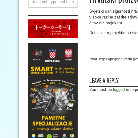
Svjetski dan sigurnosti hran
visoke razine zaštite zdravl
čitav niz projekata.
Detaljnije o projektima i si
Izvor: https://poljoprivreda.g
LEAVE A REPLY
You must be
logged in
to p