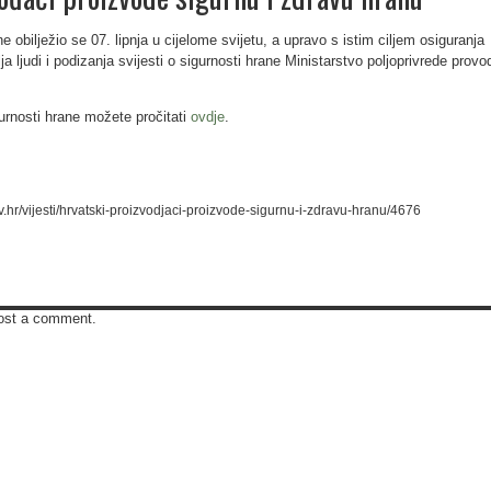
e obilježio se 07. lipnja u cijelome svijetu, a upravo s istim ciljem osiguranja
ja ljudi i podizanja svijesti o sigurnosti hrane Ministarstvo poljoprivrede provo
gurnosti hrane možete pročitati
ovdje
.
ov.hr/vijesti/hrvatski-proizvodjaci-proizvode-sigurnu-i-zdravu-hranu/4676
ost a comment.