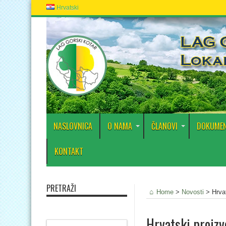
Hrvatski
NASLOVNICA
O NAMA
ČLANOVI
DOKUMEN
KONTAKT
PRETRAŽI
Home
>
Novosti
>
Hrva
Hrvatski proizv