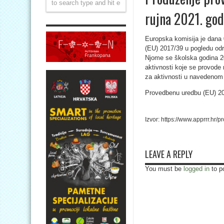
rujna 2021. god
Europska komisija je dana 
(EU) 2017/39 u pogledu od
Njome se školska godina 20
aktivnosti koje se provode
za aktivnosti u navedenom 
Provedbenu uredbu (EU) 2
Izvor: https://www.apprrr.h
LEAVE A REPLY
You must be
logged in
to p