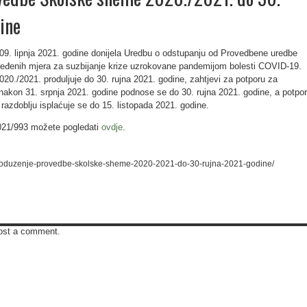
ine
09. lipnja 2021. godine donijela Uredbu o odstupanju od Provedbene uredbe
ređenih mjera za suzbijanje krize uzrokovane pandemijom bolesti COVID-19.
20./2021. produljuje do 30. rujna 2021. godine, zahtjevi za potporu za
 nakon 31. srpnja 2021. godine podnose se do 30. rujna 2021. godine, a potpo
razdoblju isplaćuje se do 15. listopada 2021. godine.
021/993 možete pogledati
ovdje
.
r/produzenje-provedbe-skolske-sheme-2020-2021-do-30-rujna-2021-godine/
ost a comment.