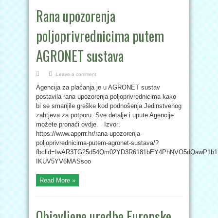
Rana upozorenja
poljoprivrednicima putem
AGRONET sustava
Leave a comment
Agencija za plaćanja je u AGRONET sustav
postavila rana upozorenja poljoprivrednicima kako
bi se smanjile greške kod podnošenja Jedinstvenog
zahtjeva za potporu. Sve detalje i upute Agencije
možete pronaći ovdje. Izvor:
https://www.apprrr.hr/rana-upozorenja-
poljoprivrednicima-putem-agronet-sustava/?
fbclid=IwAR3TG25d54Qm02YD3R6181bEY4PhNVO5dQawP1b1
IKUV5YV6MASsoo
Read More »
Objavljene uredbe Europske