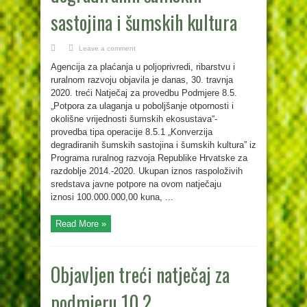
sastojina i šumskih kultura
Leave a comment
Agencija za plaćanja u poljoprivredi, ribarstvu i
ruralnom razvoju objavila je danas, 30. travnja
2020. treći Natječaj za provedbu Podmjere 8.5.
„Potpora za ulaganja u poboljšanje otpornosti i
okolišne vrijednosti šumskih ekosustava“-
provedba tipa operacije 8.5.1 „Konverzija
degradiranih šumskih sastojina i šumskih kultura” iz
Programa ruralnog razvoja Republike Hrvatske za
razdoblje 2014.-2020. Ukupan iznos raspoloživih
sredstava javne potpore na ovom natječaju
iznosi 100.000.000,00 kuna, ...
Read More »
Objavljen treći natječaj za
podmjeru 10.2.