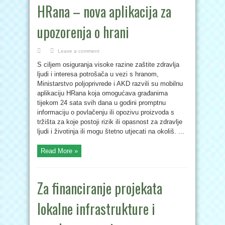
HRana – nova aplikacija za
upozorenja o hrani
Leave a comment
S ciljem osiguranja visoke razine zaštite zdravlja
ljudi i interesa potrošača u vezi s hranom,
Ministarstvo poljoprivrede i AKD razvili su mobilnu
aplikaciju HRana koja omogućava građanima
tijekom 24 sata svih dana u godini promptnu
informaciju o povlačenju ili opozivu proizvoda s
tržišta za koje postoji rizik ili opasnost za zdravlje
ljudi i životinja ili mogu štetno utjecati na okoliš. ...
Read More »
Za financiranje projekata
lokalne infrastrukture i