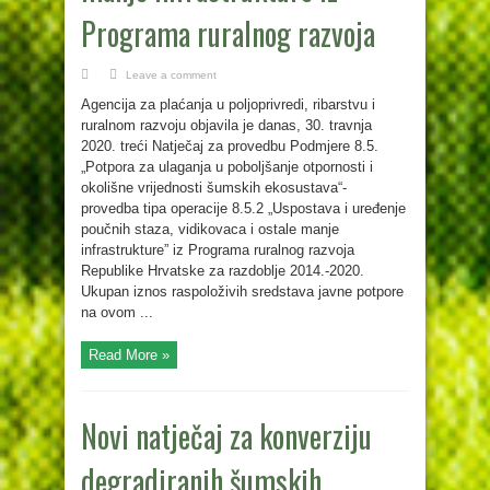
Programa ruralnog razvoja
Leave a comment
Agencija za plaćanja u poljoprivredi, ribarstvu i
ruralnom razvoju objavila je danas, 30. travnja
2020. treći Natječaj za provedbu Podmjere 8.5.
„Potpora za ulaganja u poboljšanje otpornosti i
okolišne vrijednosti šumskih ekosustava“-
provedba tipa operacije 8.5.2 „Uspostava i uređenje
poučnih staza, vidikovaca i ostale manje
infrastrukture” iz Programa ruralnog razvoja
Republike Hrvatske za razdoblje 2014.-2020.
Ukupan iznos raspoloživih sredstava javne potpore
na ovom ...
Read More »
Novi natječaj za konverziju
degradiranih šumskih