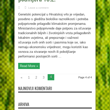
Leave a comment
Genetski potencijal u Hrvatskoj vrlo je vrijedan,
posebno s gledišta biološke raznolikosti i potreba
poljoprivrede prilagodbi klimatskim promjenama.
Ministarstvo poljoprivrede daje potporu za očuvanje
tradicionalnih biljnih i životinjskih vrsta prilagođenih
lokalnim uvjetima, ali prepoznaje i važnost
očuvanja svih onih sorti i pasmina koje se, iako
nemaju ekonomsku vrijednost, mogu koristiti kao
osnova za stvaranje novih ili poboljšanje
performansi postojećih sorti ...
Read More »
4
«
1
2
3
Page 4 of 4
NAJNOVIJI KOMENTARI
ARHIVA