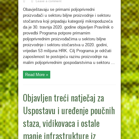
Leave a comment
Obavještavaju se primarni poljoprivredni
proizvođači u sektoru biljne proizvodnje i sektoru
stočarstva koji pripadaju kategoriji mikropoduzeća
da je 30. travnja 2020. godine objavljen Pravilnik o
provedbi Programa potpore primarnim
poljoprivrednim proizvođačima u sektoru biljne
proizvodnje i sektoru stočarstva u 2020. godini,
vrijedan 53 milijuna HRK. Cilj Programa je održati
zaposlenost te postojeću razinu proizvodnje na
malim poljoprivrednim gospodarstvima u sektoru ...
Read More »
Objavljen treći natječaj za
Uspostavu i uređenje poučnih
staza, vidikovaca i ostale
manje infrastrukture iz