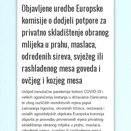
Objavljene uredbe Europske
komisije o dodjeli potpore za
privatno skladištenje obranog
mlijeka u prahu, maslaca,
određenih sireva, svježeg ili
rashlađenog mesa goveda i
ovčjeg i kozjeg mesa
Uslijed trenutačne pandemije bolesti COVID-19 i
velikih ograničenja kretanja u državama članicama
te zbog različitih restriktivnih mjera poput
zatvaranja trgovina, otvorenih tržnica, restorana i
ostalih ugostiteljskih objekata Europska komisija
objavila je provedbu privremenih mjera privatnog
skladištenja obranog mlijeka u prahu, maslaca,
određenih sireva, svježeg ili rashlađenog mesa