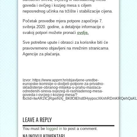
goveda i ovčjeg i kozjeg mesa s ciljem
neposrednog učinka na tržište i stabilizacije cijena.
Početak provedbe mjera potpore započinje 7.
svibnja 2020. godine, a detaljnije informacije o
svakoj potpori možete pronaći
ovdje.
Sve potrebne upute i obrasci za korisnike biti će
pravovremeno objavljeni na mrežnim stranicama
Agencije za plaćanja.
Izvor: https://www.apprrr.hr/objavljene-uredbe-
europske-komisije-o-dodjeli-potpore-za-privatno-
skladistenje-obranog-mlijeka-u-prahu-maslaca-
odredenih-sireva-svjezeg-ili-rashladenog-mesa-
goveda-i-ovcjeg-i-kozjeg-mesa/?
fbclid=IwAR2ICjRgeiNXj_BKlfOIEhst0HyypocXKnhRDmKRQehQa
LEAVE A REPLY
You must be
logged in
to post a comment.
NAJNOVIJI KOMENTARI