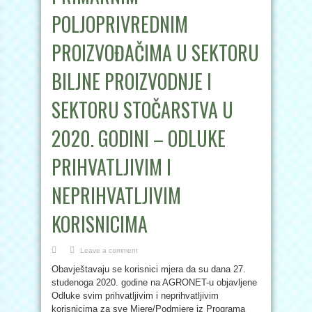
POLJOPRIVREDNIM
PROIZVOĐAČIMA U SEKTORU
BILJNE PROIZVODNJE I
SEKTORU STOČARSTVA U
2020. GODINI – ODLUKE
PRIHVATLJIVIM I
NEPRIHVATLJIVIM
KORISNICIMA
Leave a comment
Obavještavaju se korisnici mjera da su dana 27.
studenoga 2020. godine na AGRONET-u objavljene
Odluke svim prihvatljivim i neprihvatljivim
korisnicima za sve Mjere/Podmjere iz Programa