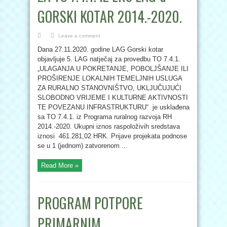
GORSKI KOTAR 2014.-2020.
Leave a comment
Dana 27.11.2020. godine LAG Gorski kotar
objavljuje 5. LAG natječaj za provedbu TO 7.4.1.
„ULAGANJA U POKRETANJE, POBOLJŠANJE ILI
PROŠIRENJE LOKALNIH TEMELJNIH USLUGA
ZA RURALNO STANOVNIŠTVO, UKLJUČUJUĆI
SLOBODNO VRIJEME I KULTURNE AKTIVNOSTI
TE POVEZANU INFRASTRUKTURU“ je usklađena
sa TO 7.4.1. iz Programa ruralnog razvoja RH
2014.-2020. Ukupni iznos raspoloživih sredstava
iznosi 461.281,02 HRK. Prijave projekata podnose
se u 1 (jednom) zatvorenom ...
Read More »
PROGRAM POTPORE
PRIMARNIM