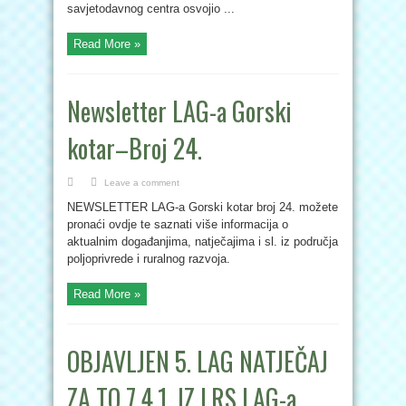
savjetodavnog centra osvojio ...
Read More »
Newsletter LAG-a Gorski
kotar–Broj 24.
Leave a comment
NEWSLETTER LAG-a Gorski kotar broj 24. možete
pronaći ovdje te saznati više informacija o
aktualnim događanjima, natječajima i sl. iz područja
poljoprivrede i ruralnog razvoja.
Read More »
OBJAVLJEN 5. LAG NATJEČAJ
ZA TO 7.4.1. IZ LRS LAG-a