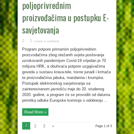
poljoprivrednim
proizvođačima u postupku E-
savjetovanja
Leave a comment
Program potpore primarnim poljoprivrednim
proizvođačima zbog otežanih uvjeta poslovanja
uzrokovanih pandemijom Covid-19 vrijedan je 70
milijuna HRK, a obuhvaća potpore uzgajivačima
goveda u sustavu krava-tele, tovne junadi i krmača
te proizvođačima jabuka, mandarina i krumpira.
Postupak elektronskog savjetovanja sa
zainteresiranom javnošću traje do 20. studenog
2020. godine, a program će se provoditi od datuma
primitka odluke Europske komisije o odobrenju ...
Read More »
1
2
3
»
Page 1 of 3