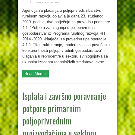
Leave a comment
Agencija za plaćanja u poljoprivredi, ribarstvu i
ruralnom razvoju objavila je dana 23. studenog
2020. godine, dva natječaja za provedbu podmjere
4.1. “Potpora za ulaganja u poljoprivredna
gospodarstva” iz Programa ruralnog razvoja RH
2014.-2020. -Natječaj za provedbu tipa operacije
4.1.1. “Restrukturiranje, modernizacija i povećanje
konkurentnosti poljoprivrednih gospodarstava” –
ulaganja u reprocentre u sektoru svinjogojstva sa
ukupnim iznosom raspoloživih sredstava javne ...
Read More »
Isplata i završno poravnanje
potpore primarnim
poljoprivrednim
proizvođačima u sektoru