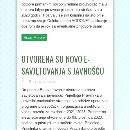
potpore primarnim poljoprivrednim proizvođačima u
sektoru biljne proizvodnje i sektoru stočarstva u
2020 godini. Pozivaju se svi korisnici da što prije
preuzmu svoje Odluke putem AGRONET aplikacije
obzirom da je rok za eventualne prigovore osam ...
Read More »
OTVORENA SU NOVO E-
SAVJETOVANJA S JAVNOŠĆU
Leave a comment
Na portalu E-savjetovanje otvorena su nova
savjetovanja s javnošću: Prijedloga Pravilnika o
provedbi nacionalne strategije za održive operativne
programe proizvođačkih organizacija u sektoru
voća i povrća za razdoblje 2021.-2023. Predmetno
e-savjetovanje otvoreno je do 03. prosinca 2020.
godine, a pristupiti mu možete ovdje. Prijedlog
Pravilnika o izmjeni i dopuni Pravilnika o provedbi