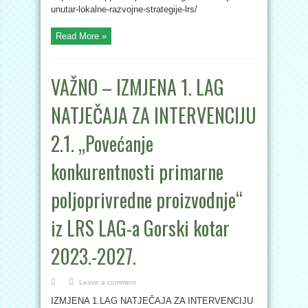
unutar-lokalne-razvojne-strategije-lrs/
Read More »
VAŽNO – IZMJENA 1. LAG
NATJEČAJA ZA INTERVENCIJU
2.1. „Povećanje
konkurentnosti primarne
poljoprivredne proizvodnje“
iz LRS LAG-a Gorski kotar
2023.-2027.
Leave a comment
IZMJENA 1.LAG NATJEČAJA ZA INTERVENCIJU