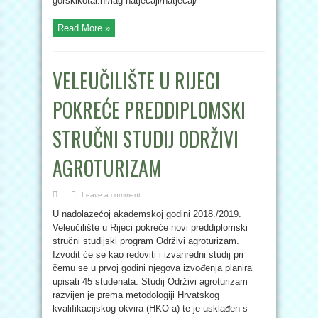
gorskikotar.hr/lag-natjecaji/natjecaj/
Read More »
VELEUČILIŠTE U RIJECI
POKREĆE PREDDIPLOMSKI
STRUČNI STUDIJ ODRŽIVI
AGROTURIZAM
Leave a comment
U nadolazećoj akademskoj godini 2018./2019.
Veleučilište u Rijeci pokreće novi preddiplomski
stručni studijski program Održivi agroturizam.
Izvodit će se kao redoviti i izvanredni studij pri
čemu se u prvoj godini njegova izvođenja planira
upisati 45 studenata. Studij Održivi agroturizam
razvijen je prema metodologiji Hrvatskog
kvalifikacijskog okvira (HKO-a) te je usklađen s