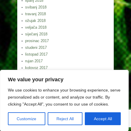
lipanj 2018
svibanj 2018
travanj 2018
ožujak 2018
veljača 2018
siječanj 2018
prosinac 2017
studeni 2017
listopad 2017
rujan 2017
kolovoz 2017
srpanj 2017
We value your privacy
lipanj 2017
svibanj 2017
We use cookies to enhance your browsing experience, serve
personalized ads or content, and analyze our traffic. By
clicking "Accept All", you consent to our use of cookies.
Customize
Reject All
Accept All
Copyright (c) Lag Gorski kotar 2026. Izrada weba
Egeo