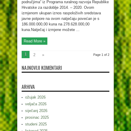
područjima“ iz Programa ruralnog razvoja Republike
Hrvatske za razdoblje 2014. – 2020. Ovom
izmjenom ukupan iznos raspoloživih sredstava
javne potpore na ovom natječaju povećan je s
186.000.000,00 kuna na 278.628.000,00
kuna.Natječaj i izmjene možete ...
Read More »
1
2
»
Page 1 of 2
NAJNOVIJI KOMENTARI
ARHIVA
ožujak 2026
veljača 2026
siječanj 2026
prosinac 2025
studeni 2025
listopad 2025