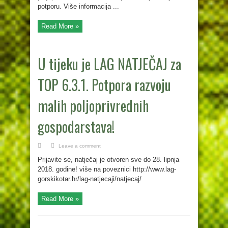
potporu. Više informacija ...
Read More »
U tijeku je LAG NATJEČAJ za
TOP 6.3.1. Potpora razvoju
malih poljoprivrednih
gospodarstava!
Leave a comment
Prijavite se, natječaj je otvoren sve do 28. lipnja
2018. godine! više na poveznici http://www.lag-
gorskikotar.hr/lag-natjecaji/natjecaj/
Read More »