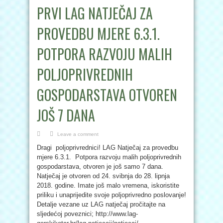
PRVI LAG NATJEČAJ ZA
PROVEDBU MJERE 6.3.1.
POTPORA RAZVOJU MALIH
POLJOPRIVREDNIH
GOSPODARSTAVA OTVOREN
JOŠ 7 DANA
Leave a comment
Dragi poljoprivrednici! LAG Natječaj za provedbu
mjere 6.3.1. Potpora razvoju malih poljoprivrednih
gospodarstava, otvoren je još samo 7 dana.
Natječaj je otvoren od 24. svibnja do 28. lipnja
2018. godine. Imate još malo vremena, iskoristite
priliku i unaprijedite svoje poljoprivredno poslovanje!
Detalje vezane uz LAG natječaj pročitajte na
sljedećoj poveznici; http://www.lag-