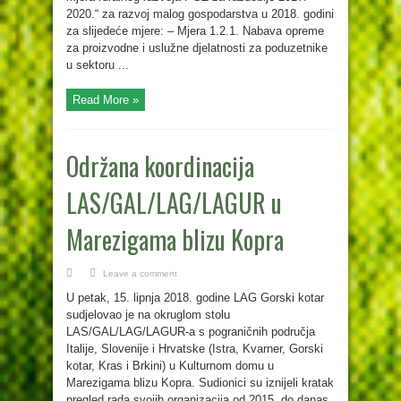
2020.“ za razvoj malog gospodarstva u 2018. godini
za slijedeće mjere: – Mjera 1.2.1. Nabava opreme
za proizvodne i uslužne djelatnosti za poduzetnike
u sektoru ...
Read More »
Održana koordinacija
LAS/GAL/LAG/LAGUR u
Marezigama blizu Kopra
Leave a comment
U petak, 15. lipnja 2018. godine LAG Gorski kotar
sudjelovao je na okruglom stolu
LAS/GAL/LAG/LAGUR-a s pograničnih područja
Italije, Slovenije i Hrvatske (Istra, Kvarner, Gorski
kotar, Kras i Brkini) u Kulturnom domu u
Marezigama blizu Kopra. Sudionici su iznijeli kratak
pregled rada svojih organizacija od 2015. do danas,