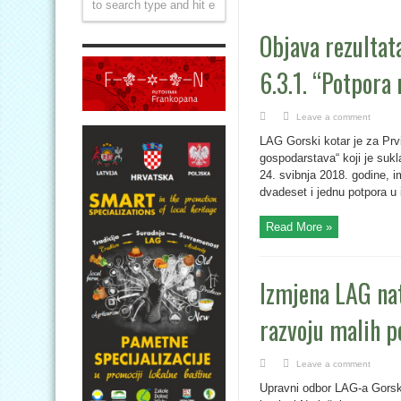
Objava rezultat
6.3.1. “Potpora
Leave a comment
LAG Gorski kotar je za Prv
gospodarstava“ koji je suk
24. svibnja 2018. godine, 
dvadeset i jednu potpora u 
Read More »
Izmjena LAG nat
razvoju malih p
Leave a comment
Upravni odbor LAG-a Gorski