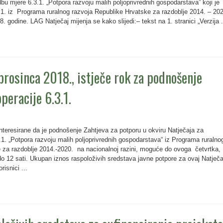
bu mjere 6.3.1. „Potpora razvoju malih poljoprivrednih gospodarstava” koji je
3.1. iz Programa ruralnog razvoja Republike Hrvatske za razdoblje 2014. – 20
 godine. LAG Natječaj mijenja se kako slijedi:– tekst na 1. stranici „Verzija .
 prosinca 2018., istječe rok za podnošenje
operacije 6.3.1.
eresirane da je podnošenje Zahtjeva za potporu u okviru Natječaja za
.1. „Potpora razvoju malih poljoprivrednih gospodarstava“ iz Programa ruralno
 za razdoblje 2014.-2020. na nacionalnoj razini, moguće do ovoga četvrtka,
do 12 sati. Ukupan iznos raspoloživih sredstava javne potpore za ovaj Natječa
risnici ...