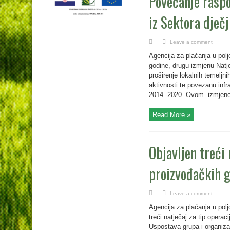
Povećanje raspo
iz Sektora dječj
Leave a comment
Agencija za plaćanja u poljo
godine, drugu izmjenu Natje
proširenje lokalnih temeljni
aktivnosti te povezanu infr
2014.-2020. Ovom izmjeno
Read More »
Objavljen treći 
proizvođačkih g
Leave a comment
Agencija za plaćanja u poljo
treći natječaj za tip opera
Uspostava grupa i organiza