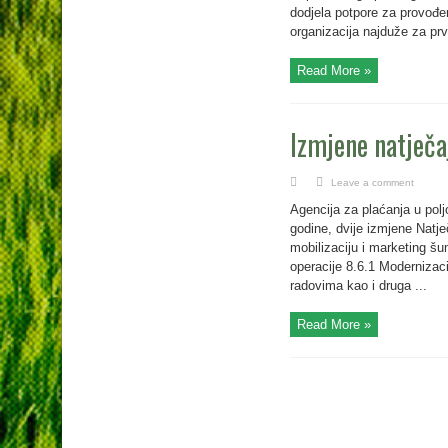
dodjela potpore za provođe
organizacija najduže za prv
Read More »
Izmjene natječaj
Leave a comment
Agencija za plaćanja u poljo
godine, dvije izmjene Natje
mobilizaciju i marketing šu
operacije 8.6.1 Modernizaci
radovima kao i druga ...
Read More »