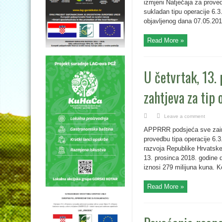
izmjeni Natječaja za proved
sukladan tipu operacije 6.
objavljenog dana 07.05.2018.
Read More »
U četvrtak, 13.
zahtjeva za tip 
Leave a comment
APPRRR podsjeća sve zaint
provedbu tipa operacije 6.3
razvoja Republike Hrvatske
13. prosinca 2018. godine 
iznosi 279 milijuna kuna. Ko
Read More »