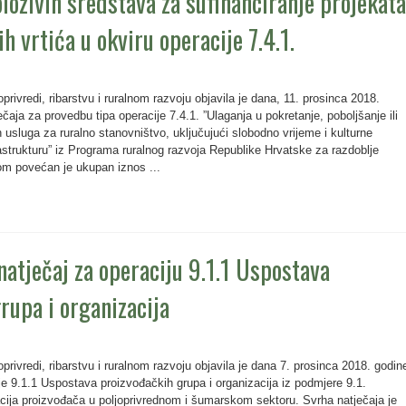
loživih sredstava za sufinanciranje projekata
ih vrtića u okviru operacije 7.4.1.
privredi, ribarstvu i ruralnom razvoju objavila je dana, 11. prosinca 2018.
čaja za provedbu tipa operacije 7.4.1. ”Ulaganja u pokretanje, poboljšanje ili
h usluga za ruralno stanovništvo, uključujući slobodno vrijeme i kulturne
astrukturu” iz Programa ruralnog razvoja Republike Hrvatske za razdoblje
m povećan je ukupan iznos ...
natječaj za operaciju 9.1.1 Uspostava
rupa i organizacija
privredi, ribarstvu i ruralnom razvoju objavila je dana 7. prosinca 2018. godine
cije 9.1.1 Uspostava proizvođačkih grupa i organizacija iz podmjere 9.1.
cija proizvođača u poljoprivrednom i šumarskom sektoru. Svrha natječaja je