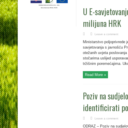
U E-savjetovanj
milijuna HRK
Leave a comment
Ministarstvo poljoprivrede 
savjetovanja s javnošću Pr
otežanih uvjeta poslovanja
stočarima uslijed usporava
tržišnim poremećajima. Uku
Read More »
Poziv na sudjelo
identificirati p
Leave a comment
ODRAZ – Poziv na sudjelovan