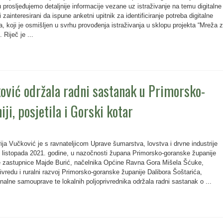
 prosljeđujemo detaljnije informacije vezane uz istraživanje na temu digitalne
zainteresirani da ispune anketni upitnik za identificiranje potreba digitalne
na, koji je osmišljen u svrhu provođenja istraživanja u sklopu projekta “Mreža 
 Riječ je ...
ović održala radni sastanak u Primorsko-
ji, posjetila i Gorski kotar
rija Vučković je s ravnateljicom Uprave šumarstva, lovstva i drvne industrije
 listopada 2021. godine, u nazočnosti župana Primorsko-goranske županije
 zastupnice Majde Burić, načelnika Općine Ravna Gora Mišela Šćuke,
rivredu i ruralni razvoj Primorsko-goranske županije Dalibora Šoštarića,
onalne samouprave te lokalnih poljoprivrednika održala radni sastanak o ...