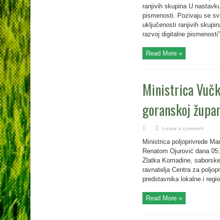
ranjivih skupina U nastavku
pismenosti. Pozivaju se svi 
uključenosti ranjivih skupi
razvoj digitalne pismenosti”.
Read More »
Ministrica Vučk
goranskoj župani
Leave a comment
Ministrica poljoprivrede Ma
Renatom Ojurović dana 05.
Zlatka Komadine, saborske
ravnatelja Centra za poljop
predstavnika lokalne i regi
Read More »