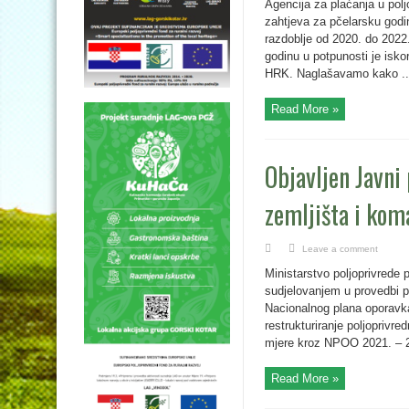
Agencija za plaćanja u poljo
zahtjeva za pčelarsku godi
razdoblje od 2020. do 2022
godinu u potpunosti je isk
HRK. Naglašavamo kako ..
Read More »
Objavljen Javni
zemljišta i ko
Leave a comment
Ministarstvo poljoprivrede 
sudjelovanjem u provedbi p
Nacionalnog plana oporavka
restrukturiranje poljoprivr
mjere kroz NPOO 2021. – 20
Read More »