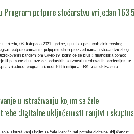
u Program potpore stočarstvu vrijedan 163,
je u srijedu, 06. listopada 2021. godine, uputilo u postupak elektronskog
ogram potpore primarnim poljoprivrednim proizvođačima u stočarstvu zbog
 uzrokovanih pandemijom Covid-19, kojim će se pružiti financijska pomoć
nja ili potpune obustave gospodarskih aktivnosti uzrokovanih pandemijom te
pna vrijednost programa iznosi 163,5 milijuna HRK, a sredstva su u ...
vanje u istraživanju kojim se žele
otrebe digitalne uključenosti ranjivih skupina
je u istraživanju kojim se žele identificirati potrebe digitalne uključenosti