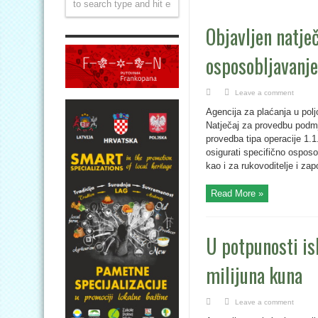
Objavljen natječ
osposobljavanje
Leave a comment
Agencija za plaćanja u poljo
Natječaj za provedbu podmje
provedba tipa operacije 1.1
osigurati specifično osposo
kao i za rukovoditelje i za
Read More »
U potpunosti is
milijuna kuna
Leave a comment