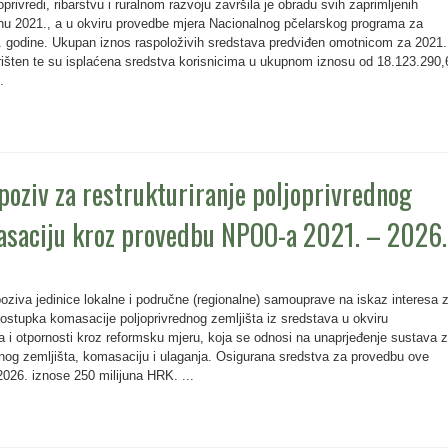
privredi, ribarstvu i ruralnom razvoju završila je obradu svih zaprimljenih
nu 2021., a u okviru provedbe mjera Nacionalnog pčelarskog programa za
. godine. Ukupan iznos raspoloživih sredstava predviđen omotnicom za 2021.
orišten te su isplaćena sredstva korisnicima u ukupnom iznosu od 18.123.290,
.
 poziv za restrukturiranje poljoprivrednog
masaciju kroz provedbu NPOO-a 2021. – 2026.
poziva jedinice lokalne i područne (regionalne) samouprave na iskaz interesa 
ostupka komasacije poljoprivrednog zemljišta iz sredstava u okviru
 i otpornosti kroz reformsku mjeru, koja se odnosi na unaprjeđenje sustava 
ednog zemljišta, komasaciju i ulaganja. Osigurana sredstva za provedbu ove
26. iznose 250 milijuna HRK. ...