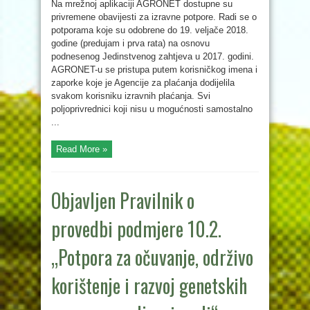
Na mrežnoj aplikaciji AGRONET dostupne su
privremene obavijesti za izravne potpore. Radi se o
potporama koje su odobrene do 19. veljače 2018.
godine (predujam i prva rata) na osnovu
podnesenog Jedinstvenog zahtjeva u 2017. godini.
AGRONET-u se pristupa putem korisničkog imena i
zaporke koje je Agencije za plaćanja dodijelila
svakom korisniku izravnih plaćanja. Svi
poljoprivrednici koji nisu u mogućnosti samostalno
...
Read More »
Objavljen Pravilnik o
provedbi podmjere 10.2.
„Potpora za očuvanje, održivo
korištenje i razvoj genetskih