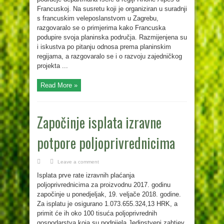
Francuskoj. Na susretu koji je organiziran u suradnji
s francuskim veleposlanstvom u Zagrebu,
razgovaralo se o primjerima kako Francuska
podupire svoja planinska područja. Razmijenjena su
i iskustva po pitanju odnosa prema planinskim
regijama, a razgovaralo se i o razvoju zajedničkog
projekta ...
Read More »
Započinje isplata izravne
potpore poljoprivrednicima
Leave a comment
Isplata prve rate izravnih plaćanja
poljoprivrednicima za proizvodnu 2017. godinu
započinje u ponedjeljak, 19. veljače 2018. godine.
Za isplatu je osigurano 1.073.655.324,13 HRK, a
primit će ih oko 100 tisuća poljoprivrednih
gospodarstva koja su podnijela Jedinstveni zahtjev