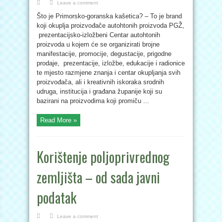
Leave a comment
Što je Primorsko-goranska kašetica? – To je brand
koji okuplja proizvođače autohtonih proizvoda PGŽ,
prezentacijsko-izložbeni Centar autohtonih
proizvoda u kojem će se organizirati brojne
manifestacije, promocije, degustacije, prigodne
prodaje, prezentacije, izložbe, edukacije i radionice
te mjesto razmjene znanja i centar okupljanja svih
proizvođača, ali i kreativnih iskoraka srodnih
udruga, institucija i građana županije koji su
bazirani na proizvodima koji promiču ...
Read More »
Korištenje poljoprivrednog
zemljišta – od sada javni
podatak
Leave a comment