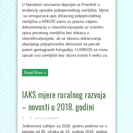
U Narodnim novinama objavljen je Pravilnik o
evidenciji uporabe poljoprivrednog zemljišta. Njime
se omogućava upis državnog poljoprivrednog
zemljišta u ARKOD samo uz pravno valjanu
dokumentaciju o vlasništvu/posjedu uz iznimku
upisa privatnog zemljišta bez dokaza o
vlasništvu/posjedu, ali uz obvezu dokazivanja
obavljanja poljoprivredne aktivnosti na parceli
putem geotagiranih fotografija. U ARKOD se mora
upisati svo zemljište bez obzira koristi li netko za
...
Read More »
IAKS mjere ruralnog razvoja
– novosti u 2018. godini
Leave a comment
Jedinstveni zahtjev za 2018. godinu podnosi se u
periodu od 05. ožujka do 15. svibnja 2018. godine.