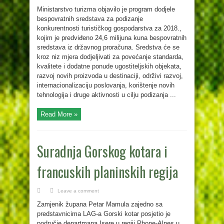
Ministarstvo turizma objavilo je program dodjele
bespovratnih sredstava za podizanje
konkurentnosti turističkog gospodarstva za 2018.,
kojim je predviđeno 24,6 milijuna kuna bespovratnih
sredstava iz državnog proračuna. Sredstva će se
kroz niz mjera dodjeljivati za povećanje standarda,
kvalitete i dodatne ponude ugostiteljskih objekata,
razvoj novih proizvoda u destinaciji, održivi razvoj,
internacionalizaciju poslovanja, korištenje novih
tehnologija i druge aktivnosti u cilju podizanja ...
Read More »
Suradnja Gorskog kotara i
francuskih planinskih regija
Leave a comment
Zamjenik župana Petar Mamula zajedno sa
predstavnicima LAG-a Gorski kotar posjetio je
područje departmana Isere u regiji Rhone-Alpes u