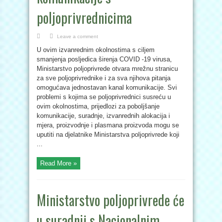
poljoprivrednicima
Leave a comment
U ovim izvanrednim okolnostima s ciljem
smanjenja posljedica širenja COVID -19 virusa,
Ministarstvo poljoprivrede otvara mrežnu stranicu
za sve poljoprivrednike i za sva njihova pitanja
omogućava jednostavan kanal komunikacije. Svi
problemi s kojima se poljoprivrednici susreću u
ovim okolnostima, prijedlozi za poboljšanje
komunikacije, suradnje, izvanrednih alokacija i
mjera, proizvodnje i plasmana proizvoda mogu se
uputiti na djelatnike Ministarstva poljoprivrede koji
...
Read More »
Ministarstvo poljoprivrede će
u suradnji s Nacionalnim