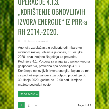
OPERACIJE 4.1.3.
„KORIŠTENJE OBNOVLJIVIH
IZVORA ENERGIJE“ IZ PRR-a
RH 2014.-2020.
Leave a comment
Agencija za plaćanja u poljoprivredi, ribarstvu i
ruralnom razvoju objavila je danas, 13. ožujka
2020. prvu izmjenu Natječaja za provedbu
Podmjere 4.1. Potpora za ulaganja u poljoprivredna
gospodarstva, provedba tipa operacije 4.1.3.
Korištenje obnovljivih izvora energije, kojom se rok
za podnošenje zahtjeva za potporu produžuje do
30. lipnja 2020. godine do 12.00 sati. Izmjene
možete pogledati ovdje.
Read More »
1
2
»
Page 1 of 2