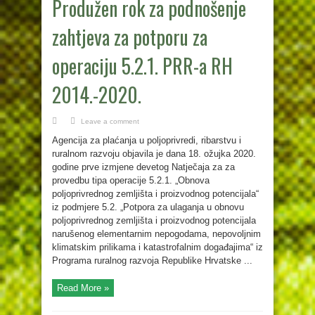
Produžen rok za podnošenje
zahtjeva za potporu za
operaciju 5.2.1. PRR-a RH
2014.-2020.
Leave a comment
Agencija za plaćanja u poljoprivredi, ribarstvu i
ruralnom razvoju objavila je dana 18. ožujka 2020.
godine prve izmjene devetog Natječaja za za
provedbu tipa operacije 5.2.1. „Obnova
poljoprivrednog zemljišta i proizvodnog potencijala“
iz podmjere 5.2. „Potpora za ulaganja u obnovu
poljoprivrednog zemljišta i proizvodnog potencijala
narušenog elementarnim nepogodama, nepovoljnim
klimatskim prilikama i katastrofalnim događajima“ iz
Programa ruralnog razvoja Republike Hrvatske ...
Read More »