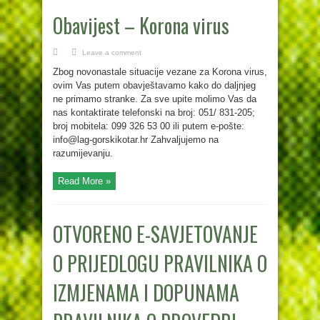
Obavijest – Korona virus
Leave a comment
Zbog novonastale situacije vezane za Korona virus,
ovim Vas putem obavještavamo kako do daljnjeg
ne primamo stranke. Za sve upite molimo Vas da
nas kontaktirate telefonski na broj: 051/ 831-205;
broj mobitela: 099 326 53 00 ili putem e-pošte:
info@lag-gorskikotar.hr Zahvaljujemo na
razumijevanju.
Read More »
OTVORENO E-SAVJETOVANJE
O PRIJEDLOGU PRAVILNIKA O
IZMJENAMA I DOPUNAMA