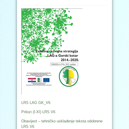
LRS LAG GK_V6
Prilozi (I-XI) LRS V6
Obavijest – tehničko usklađenje teksta odobrene
LRS V6