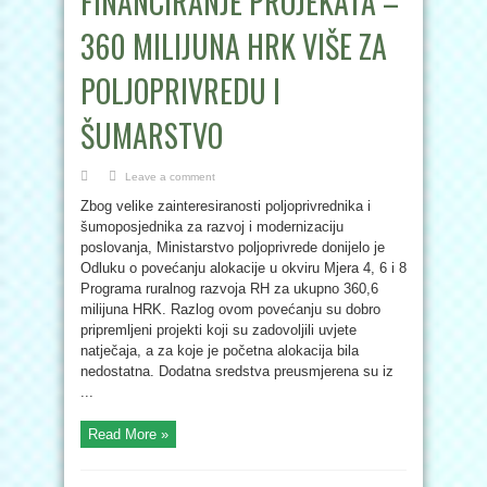
FINANCIRANJE PROJEKATA –
360 MILIJUNA HRK VIŠE ZA
POLJOPRIVREDU I
ŠUMARSTVO
Leave a comment
Zbog velike zainteresiranosti poljoprivrednika i
šumoposjednika za razvoj i modernizaciju
poslovanja, Ministarstvo poljoprivrede donijelo je
Odluku o povećanju alokacije u okviru Mjera 4, 6 i 8
Programa ruralnog razvoja RH za ukupno 360,6
milijuna HRK. Razlog ovom povećanju su dobro
pripremljeni projekti koji su zadovoljili uvjete
natječaja, a za koje je početna alokacija bila
nedostatna. Dodatna sredstva preusmjerena su iz
...
Read More »