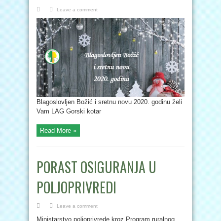
Leave a comment
Blagoslovljen Božić i sretnu novu 2020. godinu želi
Vam LAG Gorski kotar
Read More »
PORAST OSIGURANJA U
POLJOPRIVREDI
Leave a comment
Ministarstvo poljoprivrede kroz Program ruralnog