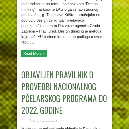
redu radionica na temu i pod nazivom “Design
thinking”, na kojoj je LAG organizirao stručnog
predavača , g. Tomislava Krišta , stručnjaka na
području design thinkinga i predavača
poduzetničkog centra Razvojne agencije Grada
Zagreba – Plavi ured. Design thinking je metoda
koju naši EU partneri koriste kao podlogu u svom
radu , ...
Read More »
OBJAVLJEN PRAVILNIK O
PROVEDBI NACIONALNOG
PČELARSKOG PROGRAMA DO
2022. GODINE
Leave a comment
Ministarstvo poljoprivrede objavilo je Pravilnik o