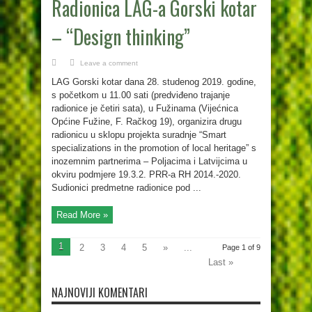
Radionica LAG-a Gorski kotar
– “Design thinking”
Leave a comment
LAG Gorski kotar dana 28. studenog 2019. godine,
s početkom u 11.00 sati (predviđeno trajanje
radionice je četiri sata), u Fužinama (Vijećnica
Općine Fužine, F. Račkog 19), organizira drugu
radionicu u sklopu projekta suradnje “Smart
specializations in the promotion of local heritage” s
inozemnim partnerima – Poljacima i Latvijcima u
okviru podmjere 19.3.2. PRR-a RH 2014.-2020.
Sudionici predmetne radionice pod ...
Read More »
1
2
3
4
5
»
...
Page 1 of 9
Last »
NAJNOVIJI KOMENTARI