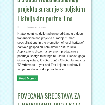
projekta suradnje s poljskim
i latvijskim partnerima
Leave a comment
Kratak osvrt na dvije radionice održane u sklopu
transnacionalnog projekta suradnje “Smart
specializations in the promotion of local heritage”.
Zahvale gospodinu Tomislavu Krišti iz DING
Applications d.o.o. na izvrsnom predavanju s
područja Design thinkinga te Udruzi Plodovi gorja
Gorskog kotara, OPG-u Burić i OPG-u Jurković te
TZ Vrbovsko i Lynx and Fox koji su predstavili
svoje brendove u sklopu radionice ...
Read More »
POVEĆANA SREDSTAVA ZA