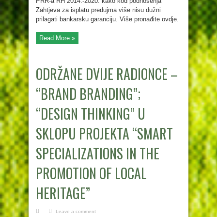
PRR-a RH 2014.-2020. kako kod podnošenja
Zahtjeva za isplatu predujma više nisu dužni
prilagati bankarsku garanciju. Više pronađite ovdje.
Read More »
ODRŽANE DVIJE RADIONCE –
“BRAND BRANDING”;
“DESIGN THINKING” U
SKLOPU PROJEKTA “SMART
SPECIALIZATIONS IN THE
PROMOTION OF LOCAL
HERITAGE”
Leave a comment