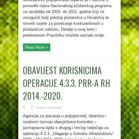
provedbi mjera Nacionalnog pčelarskog programa
za razdoblje od 2020. do 2022. godine koji će
omogućiti bolji položaj pčelarstva u Hrvatskoj te
stvoriti uvjete za povećanje konkurentnosti u
pčelarskom sektoru. Detalje o ovoj temi i
predmetnom Pravilniku možete saznati ovdje.
Read More »
OBAVIJEST KORISNICIMA
OPERACIJE 4.3.3. PRR-A RH
2014.-2020.
Leave a comment
Agencija za plaćanja u poljoprivredi, ribarstvu i
ruralnom razvoju obavještava korisnike –
javnopravna tijela s drugog i trećeg natječaja za
operaciju 4.3.3. „Ulaganje u šumsku infrastrukturu“