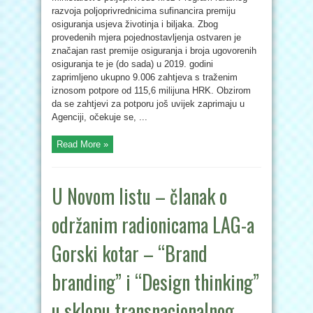
razvoja poljoprivrednicima sufinancira premiju
osiguranja usjeva životinja i biljaka. Zbog
provedenih mjera pojednostavljenja ostvaren je
značajan rast premije osiguranja i broja ugovorenih
osiguranja te je (do sada) u 2019. godini
zaprimljeno ukupno 9.006 zahtjeva s traženim
iznosom potpore od 115,6 milijuna HRK. Obzirom
da se zahtjevi za potporu još uvijek zaprimaju u
Agenciji, očekuje se, ...
Read More »
U Novom listu – članak o
održanim radionicama LAG-a
Gorski kotar – “Brand
branding” i “Design thinking”
u sklopu transnacionalnog