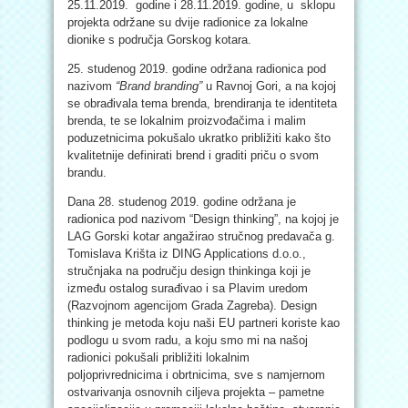
25.11.2019. godine i 28.11.2019. godine, u sklopu
projekta održane su dvije radionice za lokalne
dionike s područja Gorskog kotara.
25. studenog 2019. godine održana radionica pod
nazivom
“Brand branding”
u Ravnoj Gori, a na kojoj
se obrađivala tema brenda, brendiranja te identiteta
brenda, te se lokalnim proizvođačima i malim
poduzetnicima pokušalo ukratko približiti kako što
kvalitetnije definirati brend i graditi priču o svom
brandu.
Dana 28. studenog 2019. godine održana je
radionica pod nazivom “Design thinking”, na kojoj je
LAG Gorski kotar angažirao stručnog predavača g.
Tomislava Krišta iz DING Applications d.o.o.,
stručnjaka na području design thinkinga koji je
između ostalog surađivao i sa Plavim uredom
(Razvojnom agencijom Grada Zagreba). Design
thinking je metoda koju naši EU partneri koriste kao
podlogu u svom radu, a koju smo mi na našoj
radionici pokušali približiti lokalnim
poljoprivrednicima i obrtnicima, sve s namjernom
ostvarivanja osnovnih ciljeva projekta – pametne